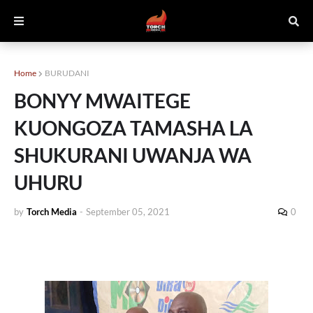
Home
BURUDANI
BONYY MWAITEGE
KUONGOZA TAMASHA LA
SHUKURANI UWANJA WA
UHURU
by
Torch Media
-
September 05, 2021
0