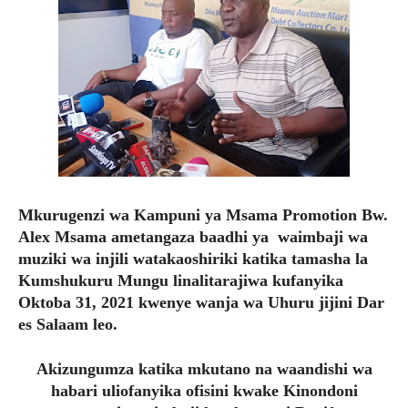
Mkurugenzi wa Kampuni ya Msama Promotion Bw.
Alex Msama ametangaza baadhi ya waimbaji wa
muziki wa injili watakaoshiriki katika tamasha la
Kumshukuru Mungu linalitarajiwa kufanyika
Oktoba 31, 2021 kwenye wanja wa Uhuru jijini Dar
es Salaam leo.
Akizungumza katika mkutano na waandishi wa
habari uliofanyika ofisini kwake Kinondoni