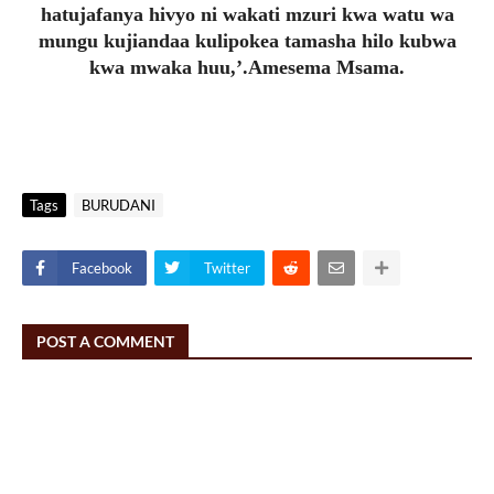
hatujafanya hivyo ni wakati mzuri kwa watu wa
mungu kujiandaa kulipokea tamasha hilo kubwa
kwa mwaka huu,’.Amesema Msama.
Tags
BURUDANI
Facebook
Twitter
POST A COMMENT