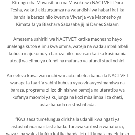
Kitengo cha Mawasiliano na Masoko wa NACTVET Dora
Tesha, wakati akizungumza na waandishi wa habari katika
banda la baraza hilo kwenye Viwanja vya Maonesho ya
Kimataifa ya Biashara Sabasaba jijini Dar es Salaam.
Amesema ushiriki wa NACTVET katika maonesho hayo
unalenga kutoa elimu kwa umma, wateja na wadau mbalimbali
kuhusu majukumu ya baraza hilo, hususan katika kusimamia
utoaji wa elimu ya ufundi na mafunzo ya ufundi stadi nchini.
Ameeleza kuwa wananchi wanaotembelea banda la NACTVET
wanapata taarifa sahihi kuhusu vyuo vinavyosimamiwa na
baraza, programu zilizoidhinishwa pamoja na utaratibu wa
kufanya maombi ya kujiunga na kozi mbalimbali za cheti,
astashahada na stashahada.
“Kwa sasa tumefungua dirisha la udahili kwa ngazi ya
astashahada na stashahada. Tunawakaribisha wanafunzi,
wazazi na walezi kufika katika banda letu ili kupata maelekezo