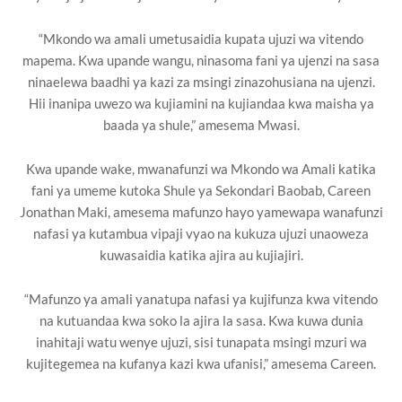
“Mkondo wa amali umetusaidia kupata ujuzi wa vitendo
mapema. Kwa upande wangu, ninasoma fani ya ujenzi na sasa
ninaelewa baadhi ya kazi za msingi zinazohusiana na ujenzi.
Hii inanipa uwezo wa kujiamini na kujiandaa kwa maisha ya
baada ya shule,” amesema Mwasi.
Kwa upande wake, mwanafunzi wa Mkondo wa Amali katika
fani ya umeme kutoka Shule ya Sekondari Baobab, Careen
Jonathan Maki, amesema mafunzo hayo yamewapa wanafunzi
nafasi ya kutambua vipaji vyao na kukuza ujuzi unaoweza
kuwasaidia katika ajira au kujiajiri.
“Mafunzo ya amali yanatupa nafasi ya kujifunza kwa vitendo
na kutuandaa kwa soko la ajira la sasa. Kwa kuwa dunia
inahitaji watu wenye ujuzi, sisi tunapata msingi mzuri wa
kujitegemea na kufanya kazi kwa ufanisi,” amesema Careen.