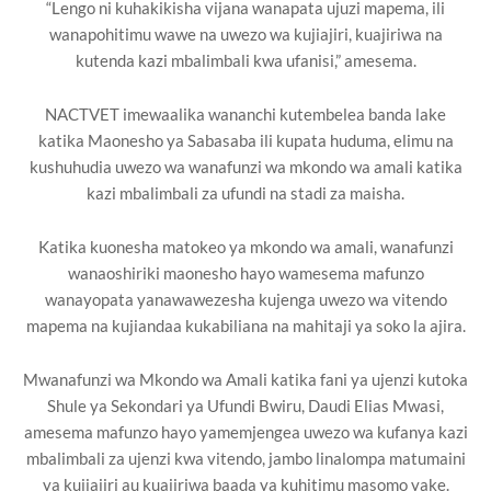
“Lengo ni kuhakikisha vijana wanapata ujuzi mapema, ili
wanapohitimu wawe na uwezo wa kujiajiri, kuajiriwa na
kutenda kazi mbalimbali kwa ufanisi,” amesema.
NACTVET imewaalika wananchi kutembelea banda lake
katika Maonesho ya Sabasaba ili kupata huduma, elimu na
kushuhudia uwezo wa wanafunzi wa mkondo wa amali katika
kazi mbalimbali za ufundi na stadi za maisha.
Katika kuonesha matokeo ya mkondo wa amali, wanafunzi
wanaoshiriki maonesho hayo wamesema mafunzo
wanayopata yanawawezesha kujenga uwezo wa vitendo
mapema na kujiandaa kukabiliana na mahitaji ya soko la ajira.
Mwanafunzi wa Mkondo wa Amali katika fani ya ujenzi kutoka
Shule ya Sekondari ya Ufundi Bwiru, Daudi Elias Mwasi,
amesema mafunzo hayo yamemjengea uwezo wa kufanya kazi
mbalimbali za ujenzi kwa vitendo, jambo linalompa matumaini
ya kujiajiri au kuajiriwa baada ya kuhitimu masomo yake.