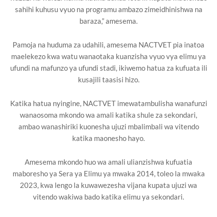
sahihi kuhusu vyuo na programu ambazo zimeidhinishwa na
baraza,” amesema.
Pamoja na huduma za udahili, amesema NACTVET pia inatoa
maelekezo kwa watu wanaotaka kuanzisha vyuo vya elimu ya
ufundi na mafunzo ya ufundi stadi, ikiwemo hatua za kufuata ili
kusajili taasisi hizo.
Katika hatua nyingine, NACTVET imewatambulisha wanafunzi
wanaosoma mkondo wa amali katika shule za sekondari,
ambao wanashiriki kuonesha ujuzi mbalimbali wa vitendo
katika maonesho hayo.
Amesema mkondo huo wa amali ulianzishwa kufuatia
maboresho ya Sera ya Elimu ya mwaka 2014, toleo la mwaka
2023, kwa lengo la kuwawezesha vijana kupata ujuzi wa
vitendo wakiwa bado katika elimu ya sekondari.