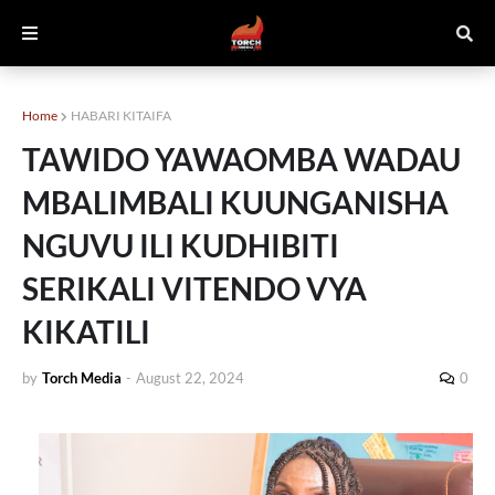
Home
HABARI KITAIFA
TAWIDO YAWAOMBA WADAU
MBALIMBALI KUUNGANISHA
NGUVU ILI KUDHIBITI
SERIKALI VITENDO VYA
KIKATILI
by
Torch Media
-
August 22, 2024
0