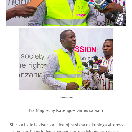
...............
Na Magrethy Katengu--Dar es salaam
Shirika lisilo la kiserikali linalojihusisha na kupinga vitendo
vya ukatili wa kijinsia wanawake, wasichana na watoto