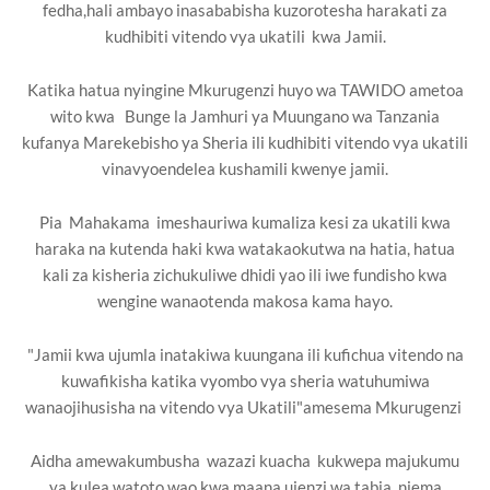
fedha,hali ambayo inasababisha kuzorotesha harakati za
kudhibiti vitendo vya ukatili kwa Jamii.
Katika hatua nyingine Mkurugenzi huyo wa TAWIDO ametoa
wito kwa Bunge la Jamhuri ya Muungano wa Tanzania
kufanya Marekebisho ya Sheria ili kudhibiti vitendo vya ukatili
vinavyoendelea kushamili kwenye jamii.
Pia Mahakama imeshauriwa kumaliza kesi za ukatili kwa
haraka na kutenda haki kwa watakaokutwa na hatia, hatua
kali za kisheria zichukuliwe dhidi yao ili iwe fundisho kwa
wengine wanaotenda makosa kama hayo.
"Jamii kwa ujumla inatakiwa kuungana ili kufichua vitendo na
kuwafikisha katika vyombo vya sheria watuhumiwa
wanaojihusisha na vitendo vya Ukatili"amesema Mkurugenzi
Aidha amewakumbusha wazazi kuacha kukwepa majukumu
ya kulea watoto wao kwa maana ujenzi wa tabia njema