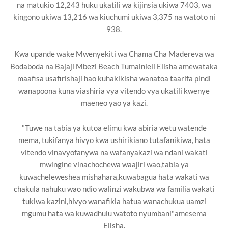
na matukio 12,243 huku ukatili wa kijinsia ukiwa 7403, wa
kingono ukiwa 13,216 wa kiuchumi ukiwa 3,375 na watoto ni
938.
Kwa upande wake Mwenyekiti wa Chama Cha Madereva wa
Bodaboda na Bajaji Mbezi Beach Tumainieli Elisha amewataka
maafisa usafirishaji hao kuhakikisha wanatoa taarifa pindi
wanapoona kuna viashiria vya vitendo vya ukatili kwenye
maeneo yao ya kazi.
"Tuwe na tabia ya kutoa elimu kwa abiria wetu watende
mema, tukifanya hivyo kwa ushirikiano tutafanikiwa, hata
vitendo vinavyofanywa na wafanyakazi wa ndani wakati
mwingine vinachochewa waajiri wao,tabia ya
kuwacheleweshea mishahara,kuwabagua hata wakati wa
chakula nahuku wao ndio walinzi wakubwa wa familia wakati
tukiwa kazini,hivyo wanafikia hatua wanachukua uamzi
mgumu hata wa kuwadhulu watoto nyumbani"amesema
Elisha.