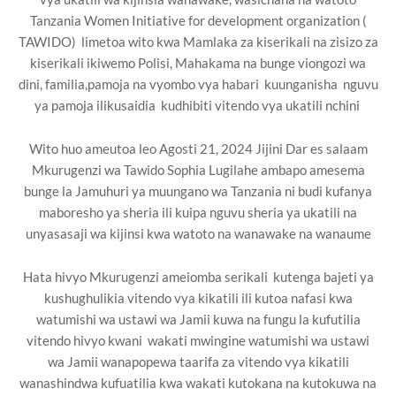
Tanzania Women Initiative for development organization (
TAWIDO) limetoa wito kwa Mamlaka za kiserikali na zisizo za
kiserikali ikiwemo Polisi, Mahakama na bunge viongozi wa
dini, familia,pamoja na vyombo vya habari kuunganisha nguvu
ya pamoja ilikusaidia kudhibiti vitendo vya ukatili nchini
Wito huo ameutoa leo Agosti 21, 2024 Jijini Dar es salaam
Mkurugenzi wa Tawido Sophia Lugilahe ambapo amesema
bunge la Jamuhuri ya muungano wa Tanzania ni budi kufanya
maboresho ya sheria ili kuipa nguvu sheria ya ukatili na
unyasasaji wa kijinsi kwa watoto na wanawake na wanaume
Hata hivyo Mkurugenzi ameiomba serikali kutenga bajeti ya
kushughulikia vitendo vya kikatili ili kutoa nafasi kwa
watumishi wa ustawi wa Jamii kuwa na fungu la kufutilia
vitendo hivyo kwani wakati mwingine watumishi wa ustawi
wa Jamii wanapopewa taarifa za vitendo vya kikatili
wanashindwa kufuatilia kwa wakati kutokana na kutokuwa na