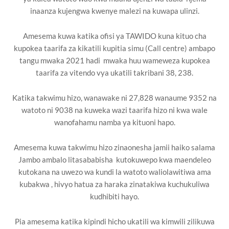
inaanza kujengwa kwenye malezi na kuwapa ulinzi.
Amesema kuwa katika ofisi ya TAWIDO kuna kituo cha
kupokea taarifa za kikatili kupitia simu (Call centre) ambapo
tangu mwaka 2021 hadi mwaka huu wameweza kupokea
taarifa za vitendo vya ukatili takribani 38, 238.
Katika takwimu hizo, wanawake ni 27,828 wanaume 9352 na
watoto ni 9038 na kuweka wazi taarifa hizo ni kwa wale
wanofahamu namba ya kituoni hapo.
Amesema kuwa takwimu hizo zinaonesha jamii haiko salama
Jambo ambalo litasababisha kutokuwepo kwa maendeleo
kutokana na uwezo wa kundi la watoto waliolawitiwa ama
kubakwa , hivyo hatua za haraka zinatakiwa kuchukuliwa
kudhibiti hayo.
Pia amesema katika kipindi hicho ukatili wa kimwili zilikuwa