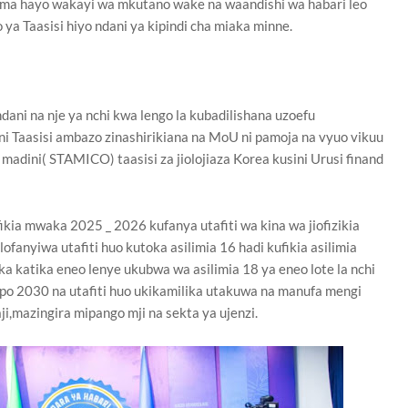
a hayo wakayi wa mkutano wake na waandishi wa habari leo
a Taasisi hiyo ndani ya kipindi cha miaka minne.
dani na nje ya nchi kwa lengo la kubadilishana uzoefu
i Taasisi ambazo zinashirikiana na MoU ni pamoja na vyuo vikuu
 madini( STAMICO) taasisi za jiolojiaza Korea kusini Urusi finand
fikia mwaka 2025 _ 2026 kufanya utafiti wa kina wa jiofizikia
lofanyiwa utafiti huo kutoka asilimia 16 hadi kufikia asilimia
a katika eneo lenye ukubwa wa asilimia 18 ya eneo lote la nchi
fikapo 2030 na utafiti huo ukikamilika utakuwa na manufa mengi
ji,mazingira mipango mji na sekta ya ujenzi.