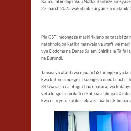
Kaimu mtendaji mkuu Notka Banteze ameyasem
27 march 2025 wakati akizungumzia mafanikio y
Pia GST imeongeza mashirikiano na taasisi za n
nateknolojoa katika maswala ya utaftiwa madin
vya Dodoma na Dar.es Salam, Shirika la Taifa la
na Burundi.
Taasisi ya utafiti wa madini GST imejipanga ku
kwa kutumia ndege ili kuongeza eneo la nchi lili
34kwa sasa na utagiti huo unatarajiwa kufanyik
yetu lengo la serikali ni kufikia asilimia 50 i
kwa nchi yetu katika sekta za madini ,kilimo,ma