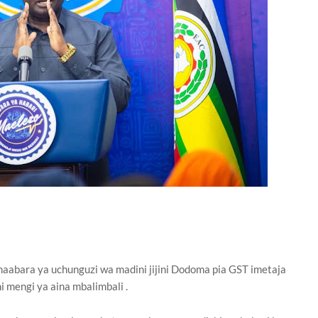
 maabara ya uchunguzi wa madini jijini Dodoma pia GST imetaja
mengi ya aina mbalimbali .