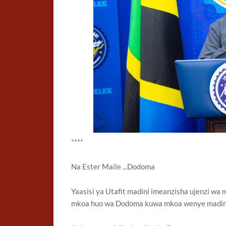
****
Na Ester Maile ...Dodoma
Yaasisi ya Utafit madini imeanzisha ujenzi wa
mkoa huo wa Dodoma kuwa mkoa wenye madini 