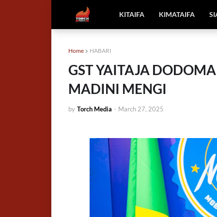
KITAIFA
KIMATAIFA
S
Home
HABARI
GST YAITAJA DODOM
MADINI MENGI
by
Torch Media
-
March 27, 2025