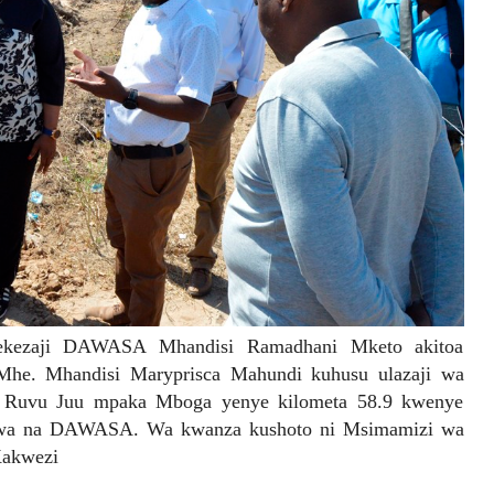
kezaji DAWASA Mhandisi Ramadhani Mketo akitoa
Mhe. Mhandisi Maryprisca Mahundi kuhusu ulazaji wa
a Ruvu Juu mpaka Mboga yenye kilometa 58.9 kwenye
zwa na DAWASA. Wa kwanza kushoto ni Msimamizi wa
akwezi