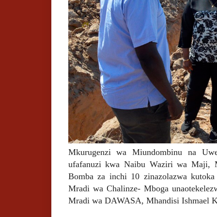
Mkurugenzi wa Miundombinu na Uwe
ufafanuzi kwa Naibu Waziri wa Maji, 
Bomba za inchi 10 zinazolazwa kutok
Mradi wa Chalinze- Mboga unaotekele
Mradi wa DAWASA, Mhandisi Ishmael K