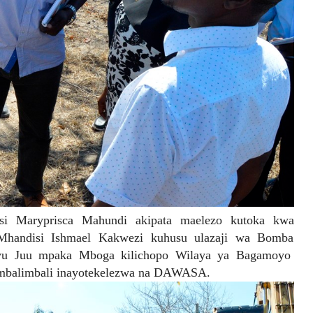
i Maryprisca Mahundi akipata maelezo kutoka kwa
andisi Ishmael Kakwezi kuhusu ulazaji wa Bomba
uvu Juu mpaka Mboga kilichopo Wilaya ya Bagamoyo
i mbalimbali inayotekelezwa na DAWASA.