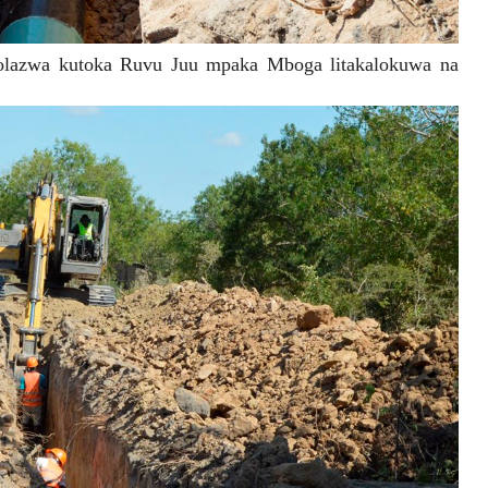
olazwa kutoka Ruvu Juu mpaka Mboga litakalokuwa na