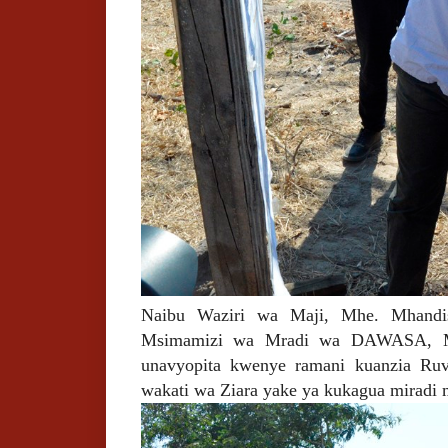
Naibu Waziri wa Maji, Mhe. Mhandis
Msimamizi wa Mradi wa DAWASA, Mh
unavyopita kwenye ramani kuanzia R
wakati wa Ziara yake ya kukagua mirad