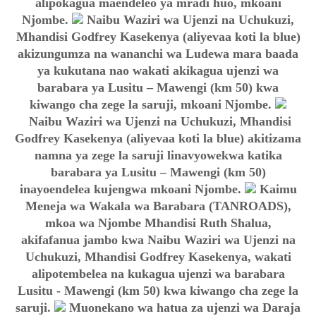
alipokagua maendeleo ya mradi huo, mkoani
Njombe.
Naibu Waziri wa Ujenzi na Uchukuzi,
Mhandisi Godfrey Kasekenya (aliyevaa koti la blue)
akizungumza na wananchi wa Ludewa mara baada
ya kukutana nao wakati akikagua ujenzi wa
barabara ya Lusitu – Mawengi (km 50) kwa
kiwango cha zege la saruji, mkoani Njombe.
Naibu Waziri wa Ujenzi na Uchukuzi, Mhandisi
Godfrey Kasekenya (aliyevaa koti la blue) akitizama
namna ya zege la saruji linavyowekwa katika
barabara ya Lusitu – Mawengi (km 50)
inayoendelea kujengwa mkoani Njombe.
Kaimu
Meneja wa Wakala wa Barabara (TANROADS),
mkoa wa Njombe Mhandisi Ruth Shalua,
akifafanua jambo kwa Naibu Waziri wa Ujenzi na
Uchukuzi, Mhandisi Godfrey Kasekenya, wakati
alipotembelea na kukagua ujenzi wa barabara
Lusitu - Mawengi (km 50) kwa kiwango cha zege la
saruji.
Muonekano wa hatua za ujenzi wa Daraja