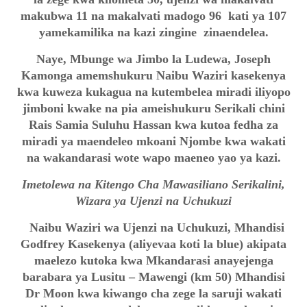
makubwa 11 na makalvati madogo 96 kati ya 107
yamekamilika na kazi zingine zinaendelea.
Naye, Mbunge wa Jimbo la Ludewa, Joseph
Kamonga amemshukuru Naibu Waziri kasekenya
kwa kuweza kukagua na kutembelea miradi iliyopo
jimboni kwake na pia ameishukuru Serikali chini
Rais Samia Suluhu Hassan kwa kutoa fedha za
miradi ya maendeleo mkoani Njombe kwa wakati
na wakandarasi wote wapo maeneo yao ya kazi.
Imetolewa na Kitengo Cha Mawasiliano Serikalini,
Wizara ya Ujenzi na Uchukuzi
Naibu Waziri wa Ujenzi na Uchukuzi, Mhandisi
Godfrey Kasekenya (aliyevaa koti la blue) akipata
maelezo kutoka kwa Mkandarasi anayejenga
barabara ya Lusitu – Mawengi (km 50) Mhandisi
Dr Moon kwa kiwango cha zege la saruji wakati