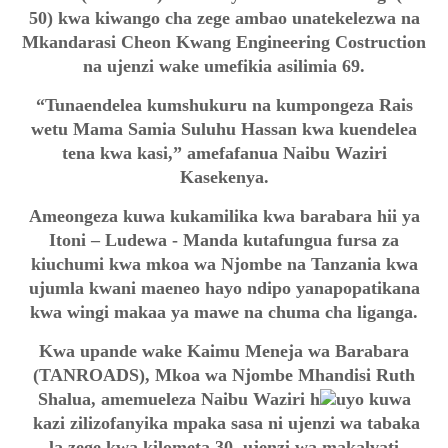
50) kwa kiwango cha zege ambao unatekelezwa na
Mkandarasi Cheon Kwang Engineering Costruction
na ujenzi wake umefikia asilimia 69.
“Tunaendelea kumshukuru na kumpongeza Rais
wetu Mama Samia Suluhu Hassan kwa kuendelea
tena kwa kasi,” amefafanua Naibu Waziri
Kasekenya.
Ameongeza kuwa kukamilika kwa barabara hii ya
Itoni – Ludewa - Manda kutafungua fursa za
kiuchumi kwa mkoa wa Njombe na Tanzania kwa
ujumla kwani maeneo hayo ndipo yanapopatikana
kwa wingi makaa ya mawe na chuma cha liganga.
Kwa upande wake Kaimu Meneja wa Barabara
(TANROADS), Mkoa wa Njombe Mhandisi Ruth
Shalua, amemueleza Naibu Waziri h
uyo kuwa
kazi zilizofanyika mpaka sasa ni ujenzi wa tabaka
la zege kwa kilometa 30, ujenzi wa makalvati