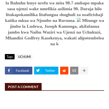
la Ruhuhu lenye urefu wa mita 98.7 ambapo mpaka
sasa ujenzi wake umefikia asilimia 90. Daraja hilo
litakapokamilika litafungua shughuli za usafirishaji
katika mkoa wa Njombe na Ruvuma.
Mbunge wa
jimbo la Ludewa, Joseph Kamonga, akifafanua
jambo kwa Naibu Waziri wa Ujenzi na Uchukuzi,
Mhandisi Godfrey Kasekenya, wakati alipotembelea
na k
Tags
UCHUMI
Facebook
Twitter
POST A COMMENT