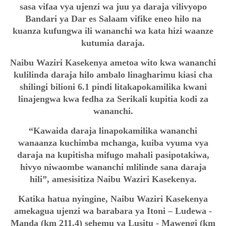
sasa vifaa vya ujenzi wa juu ya daraja vilivyopo
Bandari ya Dar es Salaam vifike eneo hilo na
kuanza kufungwa ili wananchi wa kata hizi waanze
kutumia daraja.
Naibu Waziri Kasekenya ametoa wito kwa wananchi
kulilinda daraja hilo ambalo linagharimu kiasi cha
shilingi bilioni 6.1 pindi litakapokamilika kwani
linajengwa kwa fedha za Serikali kupitia kodi za
wananchi.
“Kawaida daraja linapokamilika wananchi
wanaanza kuchimba mchanga, kuiba vyuma vya
daraja na kupitisha mifugo mahali pasipotakiwa,
hivyo niwaombe wananchi mlilinde sana daraja
hili”, amesisitiza Naibu Waziri Kasekenya.
Katika hatua nyingine, Naibu Waziri Kasekenya
amekagua ujenzi wa barabara ya Itoni – Ludewa -
Manda (km 211.4) sehemu ya Lusitu - Mawengi (km