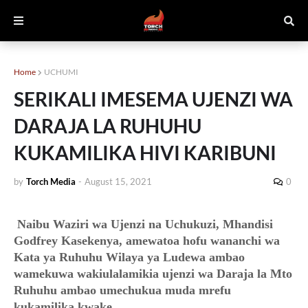
Home
UCHUMI
SERIKALI IMESEMA UJENZI WA
DARAJA LA RUHUHU
KUKAMILIKA HIVI KARIBUNI
by
Torch Media
-
August 15, 2021
0
Naibu Waziri wa Ujenzi na Uchukuzi, Mhandisi
Godfrey Kasekenya, amewatoa hofu wananchi wa
Kata ya Ruhuhu Wilaya ya Ludewa ambao
wamekuwa wakiulalamikia ujenzi wa Daraja la Mto
Ruhuhu ambao umechukua muda mrefu
kukamilika kwake.