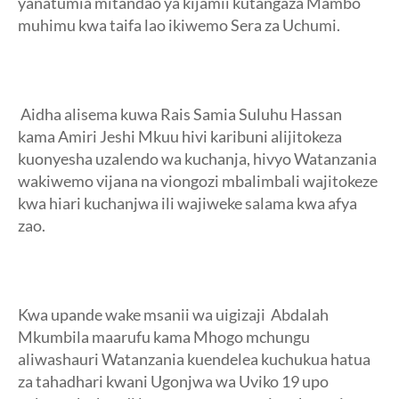
yanatumia mitandao ya kijamii kutangaza Mambo
muhimu kwa taifa lao ikiwemo Sera za Uchumi.
Aidha alisema kuwa Rais Samia Suluhu Hassan
kama Amiri Jeshi Mkuu hivi karibuni alijitokeza
kuonyesha uzalendo wa kuchanja, hivyo Watanzania
wakiwemo vijana na viongozi mbalimbali wajitokeze
kwa hiari kuchanjwa ili wajiweke salama kwa afya
zao.
Kwa upande wake msanii wa uigizaji Abdalah
Mkumbila maarufu kama Mhogo mchungu
aliwashauri Watanzania kuendelea kuchukua hatua
za tahadhari kwani Ugonjwa wa Uviko 19 upo