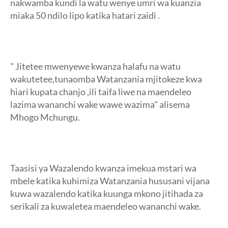
nakwamba kundi la watu wenye umri wa kuanzia
miaka 50 ndilo lipo katika hatari zaidi .
" Jitetee mwenyewe kwanza halafu na watu
wakutetee,tunaomba Watanzania mjitokeze kwa
hiari kupata chanjo ,ili taifa liwe na maendeleo
lazima wananchi wake wawe wazima" alisema
Mhogo Mchungu.
Taasisi ya Wazalendo kwanza imekua mstari wa
mbele katika kuhimiza Watanzania hususani vijana
kuwa wazalendo katika kuunga mkono jitihada za
serikali za kuwaletea maendeleo wananchi wake.