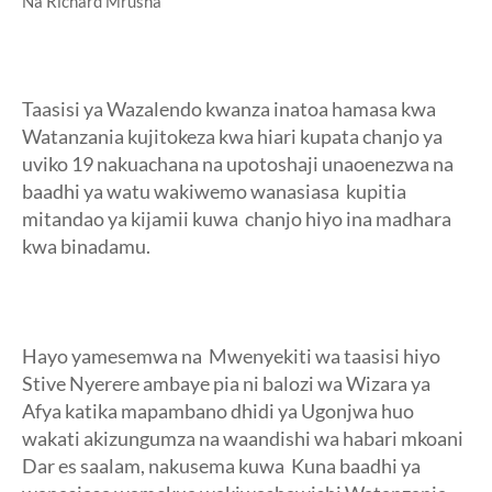
Na Richard Mrusha
Taasisi ya Wazalendo kwanza inatoa hamasa kwa
Watanzania kujitokeza kwa hiari kupata chanjo ya
uviko 19 nakuachana na upotoshaji unaoenezwa na
baadhi ya watu wakiwemo wanasiasa kupitia
mitandao ya kijamii kuwa chanjo hiyo ina madhara
kwa binadamu.
Hayo yamesemwa na Mwenyekiti wa taasisi hiyo
Stive Nyerere ambaye pia ni balozi wa Wizara ya
Afya katika mapambano dhidi ya Ugonjwa huo
wakati akizungumza na waandishi wa habari mkoani
Dar es saalam, nakusema kuwa Kuna baadhi ya