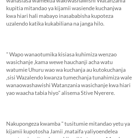
wanasiasa wamekua wakiwashawishi Watanzania
kupitia mitandao ya kijamii wasiende kuchanjwa
kwa hiari hali mabayo inasababisha kupoteza
uzalendo katika kukabiliana na janga hilo.
" Wapo wanaotumika kisiasa kuhimiza wenzao
wasichanje ,kama wewe hauchanji acha watu
watumie Uhuru wao wa kuchanja au kutokuchanja
,sisi Wazalendo kwanza tumechanja tunahimiza wale
wanaowashawishi Watanzania wasichanje kwa hiari
yao waacha tabia hiyo" alisema Stive Nyerere.
Nakupongeza kwamba " tusitumie mitandao yetu ya
kijamii kupotosha Jamii ,mataifa yaliyoendelea