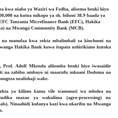
 kwa niaba ya Waziri wa Fedha, alisema benki hiyo
00,000 na kutoa mikopo ya sh. bilioni 38.9 baada ya
a EFC Tanzania Microfinance Bank (EFC), Hakika
ika) na Mwanga Community Bank (MCB).
a na manufaa kwa sekta mbalimbali za kiuchumi na
wanga Hakika Bank kuwa itapata ushirikiano kutoka
Prof. Adolf Mkenda aliiomba benki hiyo iwasaidie
eti na zabibu ambayo ni maarufu mkoani Dodoma na
uongeza uzalishaji wake.
sekta ya kilimo kama vile wanunuzi wa mbolea na
sindika mazao ya wakulima (agro-processing) na
cals). Ninaahidi kufanya kazi kwa ukaribu na Mwanga
a.