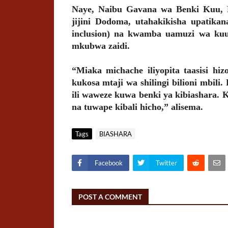
Naye, Naibu Gavana wa Benki Kuu, Dk
jijini Dodoma, utahakikisha upatika
inclusion) na kwamba uamuzi wa kuu
mkubwa zaidi.
“Miaka michache iliyopita taasisi h
kukosa mtaji wa shilingi bilioni mbili.
ili waweze kuwa benki ya kibiashara. K
na tuwape kibali hicho,” alisema.
Tags
BIASHARA
Facebook
Twitter
POST A COMMENT