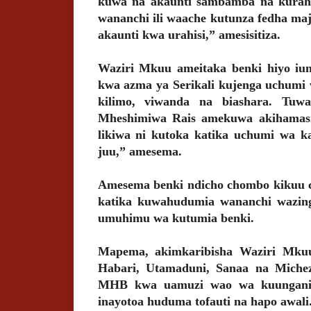
kuwa na akaunti sambamba na kurahi
wananchi ili waache kutunza fedha m
akaunti kwa urahisi,” amesisitiza.
Waziri Mkuu ameitaka benki hiyo iun
kwa azma ya Serikali kujenga uchumi 
kilimo, viwanda na biashara. Tuw
Mheshimiwa Rais amekuwa akihamasish
likiwa ni kutoka katika uchumi wa ka
juu,” amesema.
Amesema benki ndicho chombo kikuu c
katika kuwahudumia wananchi wazing
umuhimu wa kutumia benki.
Mapema, akimkaribisha Waziri Mku
Habari, Utamaduni, Sanaa na Miche
MHB kwa uamuzi wao wa kuunganisha
inayotoa huduma tofauti na hapo awali