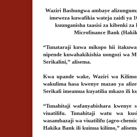
Waziri Bashungwa ambaye alizungumza
imeweza kuwafikia wateja zaidi ya 1
kuunganisha taasisi za kibenki z
Microfinance Bank (Hak
“Tunataraji kuwa mikopo hii itakuw
nipende kuwahakikishia uongozi wa M
Serikalini,” alisema.
Kwa upande wake, Waziri wa Kilimo, 
wakulima hasa kwenye mazao ya aliz
Serikali imeamua kuyatilia mkazo ili k
“Tunahitaji wafanyabishara kwenye 
viuatilifu. Tunahitaji watu wa ku
wasambazaji wa viuatilifu (agro-chemi
Hakika Bank ili kuinua kilimo,” alisem