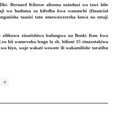
t. Bernard Kibesse alisema uzinduzi wa tawi hilo
naji wa huduma za kifedha kwa wananchi (financial
nganisha taasisi tatu umewawezesha kuwa na mtaji
izo zilikuwa zinatishiwa kufungwa na Benki Kuu kwa
 Leo hii wamevuka lengo la sh. bilioni 15 zinazotakiwa
wa hiyo, waje wakati wowote ili wakamilishe taratibu