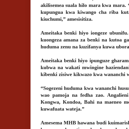
akilisemea suala hilo mara kwa mara. “
kupungua kwa kiwango cha riba kutas
kiuchumi,” amesisitiza.
Ameitaka benki hiyo iongeze ubunifu
kuongeza amana za benki na kutoa ga
huduma zenu na kuzifanya kuwa ubora z
Ameitaka benki hiyo ipunguze gharam
kubwa na wakati mwingine haziendan
kibenki zisiwe kikwazo kwa wananchi 
“Sogezeni huduma kwa wananchi husus
wao pamoja na fedha zao. Angalie
Kongwa, Kondoa, Bahi na maeneo men
kuwafuata wateja.”
Amesema MHB hawana budi kuimarisha