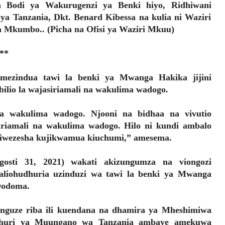
a Bodi ya Wakurugenzi ya Benki hiyo, Ridhiwani
a Tanzania, Dkt. Benard Kibessa na kulia ni Waziri
a Mkumbo.. (Picha na Ofisi ya Waziri Mkuu)
**
zindua tawi la benki ya Mwanga Hakika jijini
ilio la wajasiriamali na wakulima wadogo.
na wakulima wadogo. Njooni na bidhaa na vivutio
iamali na wakulima wadogo. Hilo ni kundi ambalo
kuliwezesha kujikwamua kiuchumi,” amesema.
osti 31, 2021) wakati akizungumza na viongozi
aliohudhuria uzinduzi wa tawi la benki ya Mwanga
Dodoma.
nguze riba ili kuendana na dhamira ya Mheshimiwa
mhuri ya Muungano wa Tanzania ambaye amekuwa