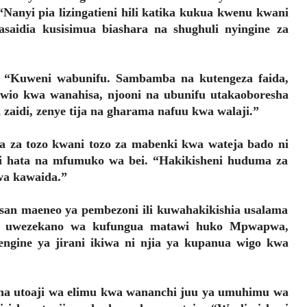
Nanyi pia lizingatieni hili katika kukua kwenu kwani
aidia kusisimua biashara na shughuli nyingine za
. “Kuweni wabunifu. Sambamba na kutengeza faida,
wio kwa wanahisa, njooni na ubunifu utakaoboresha
aidi, zenye tija na gharama nafuu kwa walaji.”
a za tozo kwani tozo za mabenki kwa wateja bado ni
i hata na mfumuko wa bei. “Hakikisheni huduma za
wa kawaida.”
an maeneo ya pembezoni ili kuwahakikishia usalama
ni uwezekano wa kufungua matawi huko Mpwapwa,
gine ya jirani ikiwa ni njia ya kupanua wigo kwa
 utoaji wa elimu kwa wananchi juu ya umuhimu wa