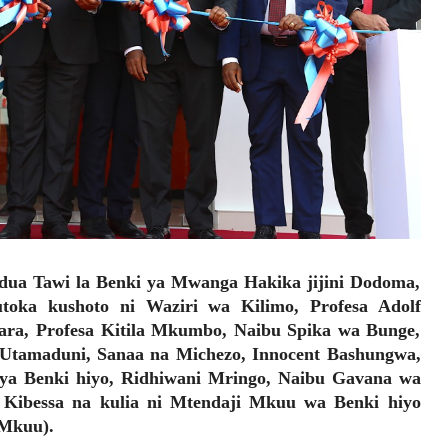
dua Tawi la Benki ya Mwanga Hakika jijini Dodoma,
utoka kushoto ni Waziri wa Kilimo, Profesa Adolf
ra, Profesa Kitila Mkumbo, Naibu Spika wa Bunge,
, Utamaduni, Sanaa na Michezo, Innocent Bashungwa,
ya Benki hiyo, Ridhiwani Mringo, Naibu Gavana wa
 Kibessa na kulia ni Mtendaji Mkuu wa Benki hiyo
 Mkuu).