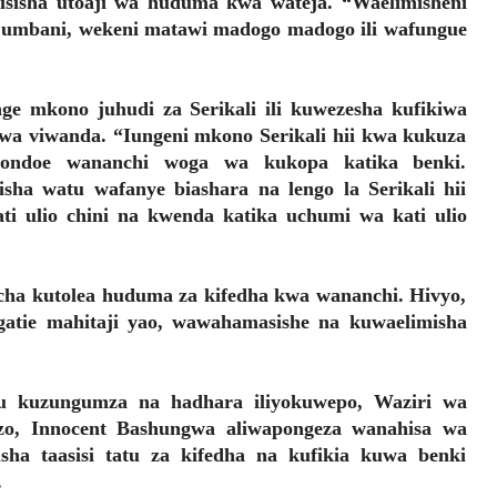
sisha utoaji wa huduma kwa wateja. “Waelimisheni
ajumbani, wekeni matawi madogo madogo ili wafungue
ge mkono juhudi za Serikali ili kuwezesha kufikiwa
wa viwanda. “Iungeni mkono Serikali hii kwa kukuza
aondoe wananchi woga wa kukopa katika benki.
a watu wafanye biashara na lengo la Serikali hii
ti ulio chini na kwenda katika uchumi wa kati ulio
ha kutolea huduma za kifedha kwa wananchi. Hivyo,
atie mahitaji yao, wawahamasishe na kuwaelimisha
u kuzungumza na hadhara iliyokuwepo, Waziri wa
zo, Innocent Bashungwa aliwapongeza wanahisa wa
 taasisi tatu za kifedha na kufikia kuwa benki
.