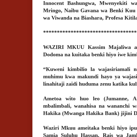
Innocent Bashungwa, Mwenyekiti w
Mringo, Naibu Gavana wa Benki Kuu y
wa Viwanda na Biashara, Profesa Kitil
**********************************
WAZIRI MKUU Kassim Majaliwa ame
Dodoma na kuitaka benki hiyo iwe kimb
“Kuweni kimbilio la wajasiriamali 
muhimu kwa makundi hayo ya wajasir
linahitaji zaidi huduma zenu katika 
Ametoa wito huo leo (Jumanne, Ag
mbalimbali, wanahisa na wananchi w
Hakika (Mwanga Hakika Bank) jijini 
Waziri Mkuu ameitaka benki hiyo ipu
Samia Suluhu Hassan, Rais wa Ja