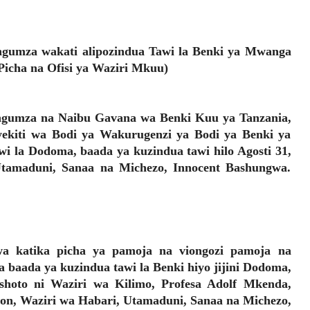
gumza wakati alipozindua Tawi la Benki ya Mwanga
(Picha na Ofisi ya Waziri Mkuu)
ngumza na Naibu Gavana wa Benki Kuu ya Tanzania,
ekiti wa Bodi ya Wakurugenzi ya Bodi ya Benki ya
 la Dodoma, baada ya kuzindua tawi hilo Agosti 31,
Utamaduni, Sanaa na Michezo, Innocent Bashungwa.
a katika picha ya pamoja na viongozi pamoja na
baada ya kuzindua tawi la Benki hiyo jijini Dodoma,
shoto ni Waziri wa Kilimo, Profesa Adolf Mkenda,
son, Waziri wa Habari, Utamaduni, Sanaa na Michezo,