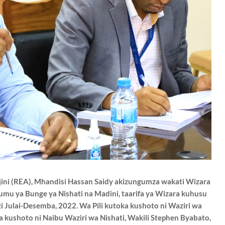
ini (REA), Mhandisi Hassan Saidy akizungumza wakati Wizara
dumu ya Bunge ya Nishati na Madini, taarifa ya Wizara kuhusu
zi Julai-Desemba, 2022. Wa Pili kutoka kushoto ni Waziri wa
kushoto ni Naibu Waziri wa Nishati, Wakili Stephen Byabato,