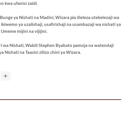
yo kwa ufanisi zaidi.
unge ya Nishati na Madini, Wizara pia ilieleza utekelezaji wa
kiwemo ya uzalishaji, usafirishaji na usambazaji wa nishati ya
 Umeme mijini na vijijini.
ri wa Nishati, Wakili Stephen Byabato pamoja na watendaji
Nishati na Taasisi zilizo chini ya Wizara.