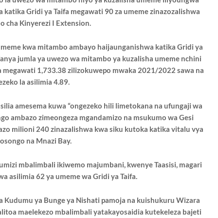
 katika Gridi ya Taifa megawati 90 za umeme zinazozalishwa
o cha Kinyerezi I Extension.
umeme kwa mitambo ambayo haijaunganishwa katika Gridi ya
ufanya jumla ya uwezo wa mitambo ya kuzalisha umeme nchini
 na megawati 1,733.38 zilizokuwepo mwaka 2021/2022 sawa na
zeko la asilimia 4.89.
silia amesema kuwa “ongezeko hili limetokana na ufungaji wa
songo ambazo zimeongeza mgandamizo na msukumo wa Gesi
azo milioni 240 zinazalishwa kwa siku kutoka katika vitalu vya
osongo na Mnazi Bay.
umizi mbalimbali ikiwemo majumbani, kwenye Taasisi, magari
wa asilimia 62 ya umeme wa Gridi ya Taifa.
a Kudumu ya Bunge ya Nishati pamoja na kuishukuru Wizara
 alitoa maelekezo mbalimbali yatakayosaidia kutekeleza bajeti