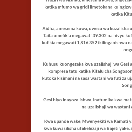
katika mfumo wa gridi limetokana kuingizwa
katika Kitu
Aidha, amesema kuwa, uwezo wa kuzalisha 
Taifa umefikia megawati 39.302 na hivyo k
kufikia megawati 1,816.352 ikilinganishwa
onge
Kuhusu kuongezeka kwa uzalishaji wa Gesi a
kompresa tatu katika Kitalu cha Songo
kutoka kisimani na sasa wastani wa futi za uj
Song
Gesi hiyo inayozalishwa, inatumika kwa mat
na uzalishaji wa wastani 
Kwa upande wake, Mwenyekiti wa Kamati y
kwa kuwasilisha utekelezaji wa Bajeti yake,