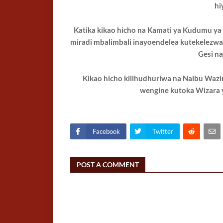
hi
Katika kikao hicho na Kamati ya Kudumu ya B
miradi mbalimbali inayoendelea kutekelezwa i
Gesi na
Kikao hicho kilihudhuriwa na Naibu Wazi
wengine kutoka Wizara ya 
Facebook
Twitter
POST A COMMENT