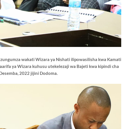
zungumza wakati Wizara ya Nishati ilipowasilisha kwa Kamati
arifa ya Wizara kuhusu utekelezaji wa Bajeti kwa kipindi cha
Desemba, 2022 jijini Dodoma.