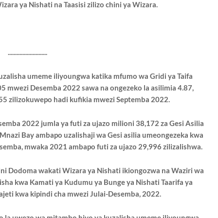
ara ya Nishati na Taasisi zilizo chini ya Wizara.
...........................
alisha umeme iliyoungwa katika mfumo wa Gridi ya Taifa
5 mwezi Desemba 2022 sawa na ongezeko la asilimia 4.87,
55 zilizokuwepo hadi kufikia mwezi Septemba 2022.
semba 2022 jumla ya futi za ujazo milioni 38,172 za Gesi Asilia
a Mnazi Bay ambapo uzalishaji wa Gesi asilia umeongezeka kwa
Desemba, mwaka 2021 ambapo futi za ujazo 29,996 zilizalishwa.
ini Dodoma wakati Wizara ya Nishati ikiongozwa na Waziri wa
isha kwa Kamati ya Kudumu ya Bunge ya Nishati Taarifa ya
ajeti kwa kipindi cha mwezi Julai-Desemba, 2022.
o la uwezo wa mitambo hiyo ya kuzalisha umeme iliyoungwa