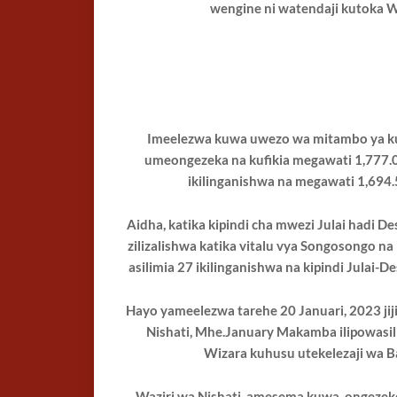
wengine ni watendaji kutoka Wiz
Imeelezwa kuwa uwezo wa mitambo ya kuz
umeongezeka na kufikia megawati 1,777.0
ikilinganishwa na megawati 1,694.
Aidha, katika kipindi cha mwezi Julai hadi De
zilizalishwa katika vitalu vya Songosongo n
asilimia 27 ikilinganishwa na kipindi Julai-
Hayo yameelezwa tarehe 20 Januari, 2023 jij
Nishati, Mhe.January Makamba ilipowasil
Wizara kuhusu utekelezaji wa B
Waziri wa Nishati, amesema kuwa, ongezek