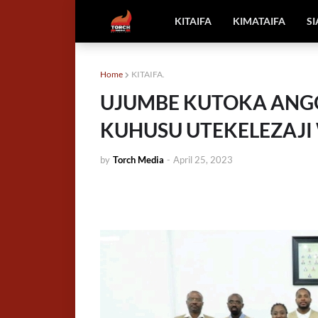
KITAIFA
KIMATAIFA
S
Home
KITAIFA.
UJUMBE KUTOKA ANGO
KUHUSU UTEKELEZAJI
by
Torch Media
-
April 25, 2023