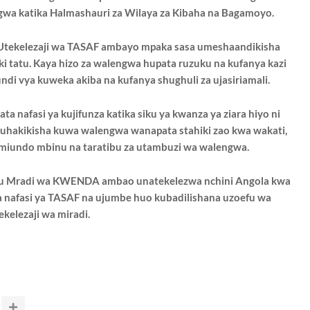
gwa katika
Halmashauri za Wilaya za Kibaha na Bagamoyo.
Utekelezaji wa TASAF ambayo mpaka sasa
umeshaandikisha
ki tatu. Kaya hizo za walengwa
hupata ruzuku na kufanya kazi
undi vya kuweka akiba
na kufanya shughuli za ujasiriamali.
 nafasi ya kujifunza katika siku ya kwanza ya ziara
hiyo ni
 kuhakikisha kuwa walengwa wanapata stahiki
zao kwa wakati,
a miundo mbinu na taratibu za utambuzi wa
walengwa.
su Mradi wa KWENDA ambao unatekelezwa nchini
Angola kwa
 nafasi ya TASAF na ujumbe huo
kubadilishana uzoefu wa
ekelezaji wa miradi.