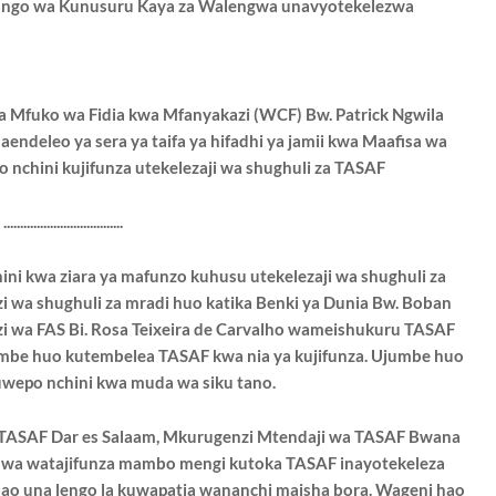
ngo wa Kunusuru Kaya za Walengwa unavyotekelezwa
ya Mfuko wa Fidia kwa Mfanyakazi (WCF)
Bw. Patrick Ngwila
aendeleo ya sera ya
taifa ya hifadhi ya jamii kwa Maafisa wa
o nchini
kujifunza utekelezaji wa shughuli za TASAF
....................................
ni kwa ziara ya mafunzo kuhusu utekelezaji wa
shughuli za
 wa shughuli za mradi huo katika Benki
ya Dunia Bw. Boban
 wa FAS Bi. Rosa Teixeira de
Carvalho wameishukuru TASAF
jumbe huo
kutembelea TASAF kwa nia ya kujifunza. Ujumbe huo
uwepo nchini kwa
muda wa siku tano.
 TASAF Dar es Salaam, Mkurugenzi Mtendaji wa
TASAF Bwana
uwa watajifunza mambo mengi kutoka
TASAF inayotekeleza
o una lengo la kuwapatia
wananchi maisha bora. Wageni hao