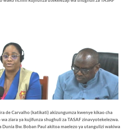
o wako nchini
kujifunza utekelezaji wa shughuli za TASAF
ira de Carvalho (katikati) akizungumza
kwenye kikao cha
wa ziara ya kujifunza
shughuli za TASAF zinavyotekelezwa.
a
Dunia Bw. Boban Paul akitoa maelezo ya utangulizi wakiwa