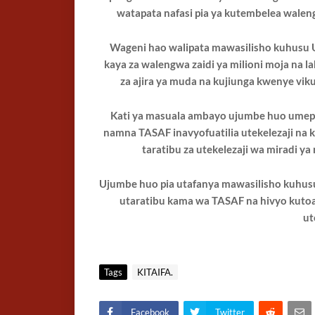
watapata nafasi pia ya kutembelea walen
Wageni hao walipata mawasilisho kuhusu 
kaya za walengwa zaidi ya milioni moja na la
za ajira ya muda na kujiunga kwenye vik
Kati ya masuala ambayo ujumbe huo umepata
namna TASAF inavyofuatilia utekelezaji na
taratibu za utekelezaji wa miradi y
Ujumbe huo pia utafanya mawasilisho kuhu
utaratibu kama wa TASAF na hivyo kutoa
ut
Tags
KITAIFA.
Facebook
Twitter