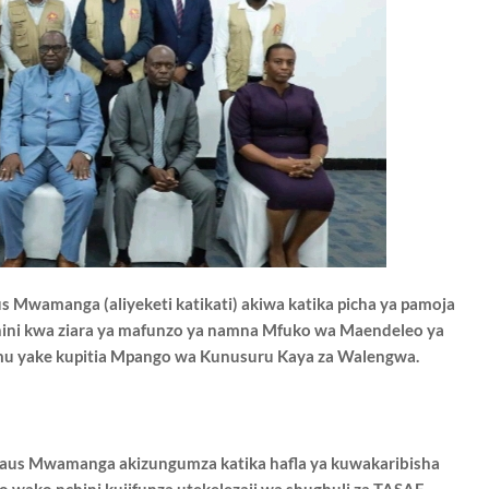
s Mwamanga (aliyeketi katikati)
akiwa katika picha ya pamoja
ini kwa
ziara ya mafunzo ya namna Mfuko wa Maendeleo ya
u yake kupitia Mpango wa Kunusuru Kaya za Walengwa.
laus Mwamanga akizungumza katika
hafla ya kuwakaribisha