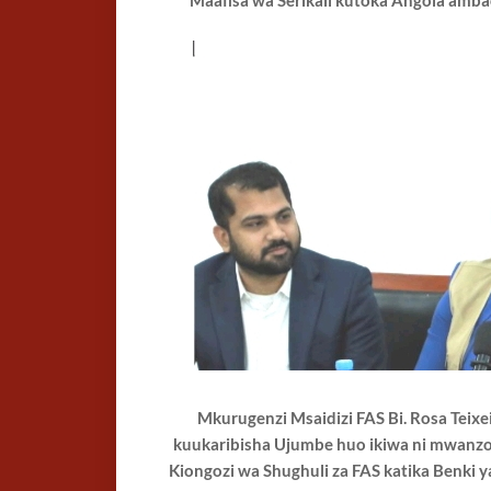
Maafisa wa Serikali kutoka Angola amba
Mkurugenzi Msaidizi FAS Bi. Rosa Teixe
kuukaribisha Ujumbe huo ikiwa ni mwanzo 
Kiongozi wa Shughuli za FAS katika Benki y