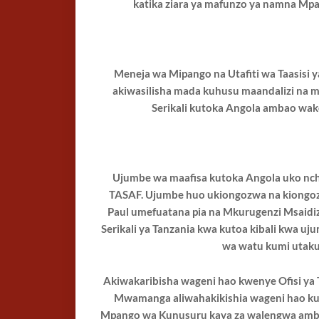
katika ziara ya mafunzo
ya namna Mpa
Meneja wa Mipango na Utafiti wa Taasisi 
akiwasilisha mada kuhusu maandalizi na m
Serikali kutoka Angola ambao wak
Ujumbe wa maafisa kutoka Angola uko nchi
TASAF. Ujumbe huo ukiongozwa na kiongozi
Paul umefuatana pia na Mkurugenzi Msaidizi
Serikali ya Tanzania kwa kutoa kibali kwa u
wa watu kumi utak
Akiwakaribisha wageni hao kwenye Ofisi ya
Mwamanga aliwahakikishia wageni hao k
Mpango wa Kunusuru kaya za walengwa amba