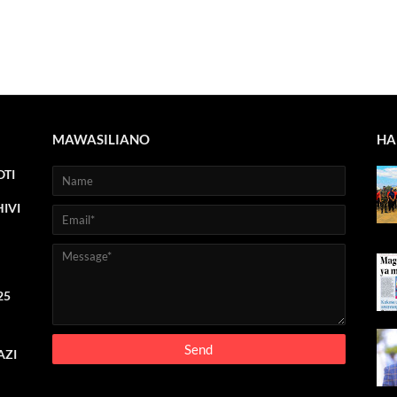
MAWASILIANO
HA
TI
IVI
25
AZI