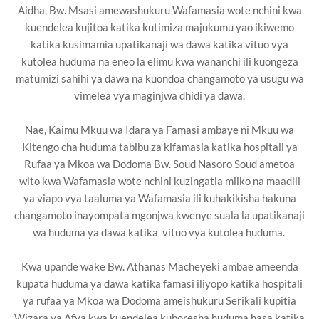
Aidha, Bw. Msasi amewashukuru Wafamasia wote nchini kwa
kuendelea kujitoa katika kutimiza majukumu yao ikiwemo
katika kusimamia upatikanaji wa dawa katika vituo vya
kutolea huduma na eneo la elimu kwa wananchi ili kuongeza
matumizi sahihi ya dawa na kuondoa changamoto ya usugu wa
vimelea vya maginjwa dhidi ya dawa.
Nae, Kaimu Mkuu wa Idara ya Famasi ambaye ni Mkuu wa
Kitengo cha huduma tabibu za kifamasia katika hospitali ya
Rufaa ya Mkoa wa Dodoma Bw. Soud Nasoro Soud ametoa
wito kwa Wafamasia wote nchini kuzingatia miiko na maadili
ya viapo vya taaluma ya Wafamasia ili kuhakikisha hakuna
changamoto inayompata mgonjwa kwenye suala la upatikanaji
wa huduma ya dawa katika vituo vya kutolea huduma.
Kwa upande wake Bw. Athanas Macheyeki ambae ameenda
kupata huduma ya dawa katika famasi iliyopo katika hospitali
ya rufaa ya Mkoa wa Dodoma ameishukuru Serikali kupitia
Wizara ya Afya kwa kuendelea kuboresha huduma hasa katika