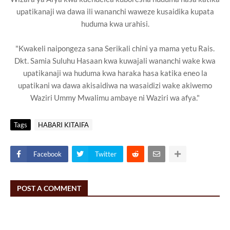
upatikanaji wa dawa ili wananchi waweze kusaidika kupata
huduma kwa urahisi.
"Kwakeli naipongeza sana Serikali chini ya mama yetu Rais.
Dkt. Samia Suluhu Hasaan kwa kuwajali wananchi wake kwa
upatikanaji wa huduma kwa haraka hasa katika eneo la
upatikani wa dawa akisaidiwa na wasaidizi wake akiwemo
Waziri Ummy Mwalimu ambaye ni Waziri wa afya."
Tags
HABARI KITAIFA
Facebook
Twitter
POST A COMMENT