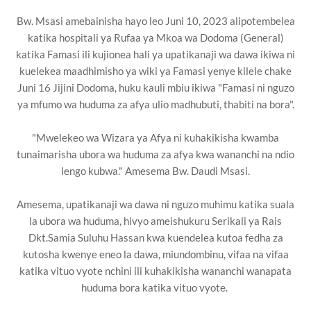
Bw. Msasi amebainisha hayo leo Juni 10, 2023 alipotembelea
katika hospitali ya Rufaa ya Mkoa wa Dodoma (General)
katika Famasi ili kujionea hali ya upatikanaji wa dawa ikiwa ni
kuelekea maadhimisho ya wiki ya Famasi yenye kilele chake
Juni 16 Jijini Dodoma, huku kauli mbiu ikiwa "Famasi ni nguzo
ya mfumo wa huduma za afya ulio madhubuti, thabiti na bora".
"Mwelekeo wa Wizara ya Afya ni kuhakikisha kwamba
tunaimarisha ubora wa huduma za afya kwa wananchi na ndio
lengo kubwa." Amesema Bw. Daudi Msasi.
Amesema, upatikanaji wa dawa ni nguzo muhimu katika suala
la ubora wa huduma, hivyo ameishukuru Serikali ya Rais
Dkt.Samia Suluhu Hassan kwa kuendelea kutoa fedha za
kutosha kwenye eneo la dawa, miundombinu, vifaa na vifaa
katika vituo vyote nchini ili kuhakikisha wananchi wanapata
huduma bora katika vituo vyote.