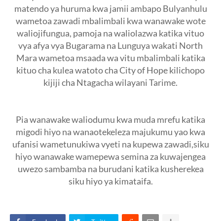
matendo ya huruma kwa jamii ambapo Bulyanhulu
wametoa zawadi mbalimbali kwa wanawake wote
waliojifungua, pamoja na waliolazwa katika vituo
vya afya vya Bugarama na Lunguya wakati North
Mara wametoa msaada wa vitu mbalimbali katika
kituo cha kulea watoto cha City of Hope kilichopo
kijiji cha Ntagacha wilayani Tarime.
Pia wanawake waliodumu kwa muda mrefu katika
migodi hiyo na wanaotekeleza majukumu yao kwa
ufanisi wametunukiwa vyeti na kupewa zawadi,siku
hiyo wanawake wamepewa semina za kuwajengea
uwezo sambamba na burudani katika kusherekea
siku hiyo ya kimataifa.