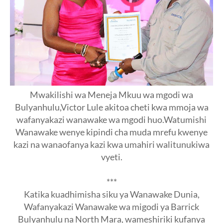
Mwakilishi wa Meneja Mkuu wa mgodi wa
Bulyanhulu,Victor Lule akitoa cheti kwa mmoja wa
wafanyakazi wanawake wa mgodi huo.Watumishi
Wanawake wenye kipindi cha muda mrefu kwenye
kazi na wanaofanya kazi kwa umahiri walitunukiwa
vyeti.
***
Katika kuadhimisha siku ya Wanawake Dunia,
Wafanyakazi Wanawake wa migodi ya Barrick
Bulyanhulu na North Mara, wameshiriki kufanya