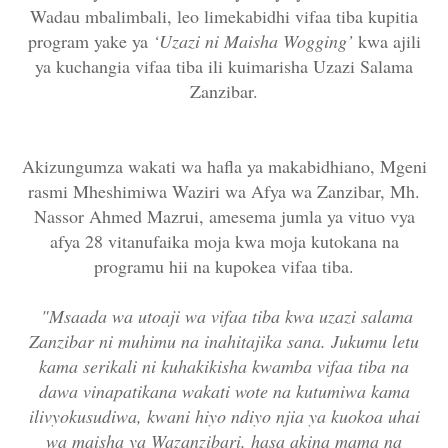
Wadau mbalimbali, leo limekabidhi vifaa tiba kupitia
program yake ya
‘Uzazi ni Maisha Wogging’
kwa ajili
ya kuchangia vifaa tiba ili kuimarisha Uzazi Salama
Zanzibar.
Akizungumza wakati wa hafla ya makabidhiano, Mgeni
rasmi Mheshimiwa Waziri wa Afya wa Zanzibar, Mh.
Nassor Ahmed Mazrui, amesema jumla ya vituo vya
afya 28 vitanufaika moja kwa moja kutokana na
programu hii na kupokea vifaa tiba.
"Msaada wa utoaji wa vifaa tiba kwa uzazi salama
Zanzibar ni muhimu na inahitajika sana. Jukumu letu
kama serikali ni kuhakikisha kwamba vifaa tiba na
dawa vinapatikana wakati wote na kutumiwa kama
ilivyokusudiwa, kwani hiyo ndiyo njia ya kuokoa uhai
wa maisha ya Wazanzibari, hasa akina mama na