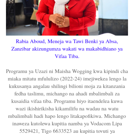
Rabia Aboud, Meneja wa Tawi Benki ya Absa,
Zanzibar akizungumza wakati wa makabidhiano ya
Vifaa Tiba.
Programu ya Uzazi ni Maisha Wogging kwa kipindi cha
miaka mitatu mfululizo (2022-24) imejiwekea lengo la
kukusanya angalau shilingi bilioni moja za kitanzania
fedha taslimu, michango na ahadi mbalimbali za
kusaidia vifaa tiba. Programu hiyo itaendelea kuwa
wazi ikishirikisha kikamilifu na wadau na watu
mbalimbali hadi hapo lengo litakapofikiwa. Michango
inaweza kutolewa kupitia namba ya Vodacom Lipa
5529421, Tigo 6633523 au kupitia tovuti ya