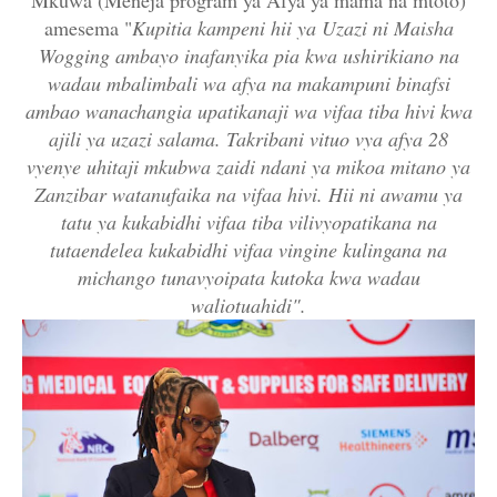
amesema "
Kupitia kampeni hii ya Uzazi ni Maisha
Wogging ambayo inafanyika pia kwa ushirikiano na
wadau mbalimbali wa afya na makampuni binafsi
ambao wanachangia upatikanaji wa vifaa tiba hivi kwa
ajili ya uzazi salama. Takribani vituo vya afya 28
vyenye uhitaji mkubwa zaidi ndani ya mikoa mitano ya
Zanzibar watanufaika na vifaa hivi. Hii ni awamu ya
tatu ya kukabidhi vifaa tiba vilivyopatikana na
tutaendelea kukabidhi vifaa vingine kulingana na
michango tunavyoipata kutoka kwa wadau
waliotuahidi".