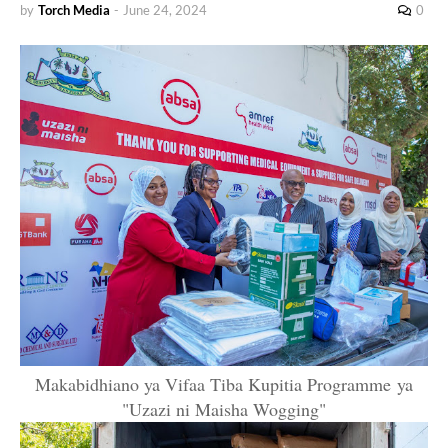
by
Torch Media
-
June 24, 2024
0
Makabidhiano ya Vifaa Tiba Kupitia Programme
ya
"Uzazi ni Maisha Wogging"