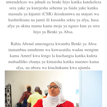
mwendelezo wa juhudi za benki hiyo katika kutekeleza
sera yake ya kurejesha sehemu ya faida yake katika
masuala ya kijamii (CSR) ikisukumwa na utayari wa
kushirikiana na jamii ili kusaidia sekta ya afya, hasa
afya ya akina mama kama moja ya nguzo kuu ya sera
hiyo ya Benki ya Absa.
Rabia Aboud ameongeza kwamba Benki ya Absa
inatambua umuhimu wa kuwasaidia wadau wengine
kama Amref kwa lengo la kuchangia katika kuleta
mabadiliko chanya ya kimaisha katika maeneo kama
afya, na ubora wa kiuchukumi kwa ujumla.