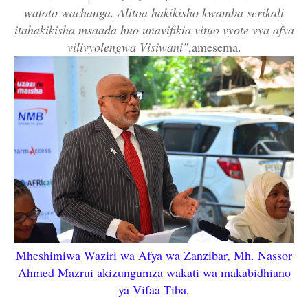
watoto wachanga. Alitoa hakikisho kwamba serikali
itahakikisha msaada huo unavifikia vituo vyote vya afya
vilivyolengwa Visiwani"
,amesema.
Mheshimiwa Waziri wa Afya wa Zanzibar, Mh. Nassor
Ahmed Mazrui akizungumza wakati wa makabidhiano
ya Vifaa Tiba.