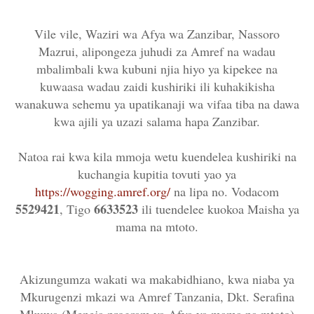
Vile vile, Waziri wa Afya wa Zanzibar, Nassoro
Mazrui, alipongeza juhudi za Amref na wadau
mbalimbali kwa kubuni njia hiyo ya kipekee na
kuwaasa wadau zaidi kushiriki ili kuhakikisha
wanakuwa sehemu ya upatikanaji wa vifaa tiba na dawa
kwa ajili ya uzazi salama hapa Zanzibar.
Natoa rai kwa kila mmoja wetu kuendelea kushiriki na
kuchangia kupitia tovuti yao ya
https://wogging.amref.org/
na lipa no. Vodacom
5529421
6633523
, Tigo
ili tuendelee kuokoa Maisha ya
mama na mtoto.
Akizungumza wakati wa makabidhiano, kwa niaba ya
Mkurugenzi mkazi wa Amref Tanzania, Dkt. Serafina
Mkuwa (Meneja program ya Afya ya mama na mtoto)