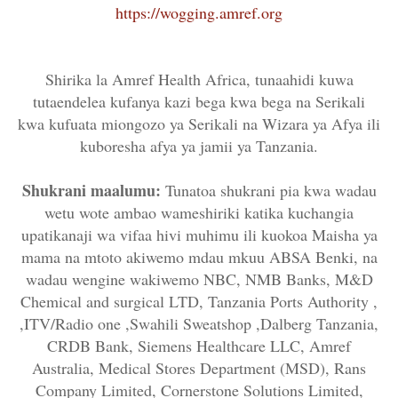
https://wogging.amref.org
Shirika la Amref Health Africa, tunaahidi kuwa
tutaendelea kufanya kazi bega kwa bega na Serikali
kwa kufuata miongozo ya Serikali na Wizara ya Afya ili
kuboresha afya ya jamii ya Tanzania.
Shukrani maalumu:
Tunatoa shukrani pia kwa wadau
wetu wote ambao wameshiriki katika kuchangia
upatikanaji wa vifaa hivi muhimu ili kuokoa Maisha ya
mama na mtoto akiwemo mdau mkuu ABSA Benki, na
wadau wengine wakiwemo NBC, NMB Banks, M&D
Chemical and surgical LTD, Tanzania Ports Authority ,
,ITV/Radio one ,Swahili Sweatshop ,Dalberg Tanzania,
CRDB Bank, Siemens Healthcare LLC, Amref
Australia, Medical Stores Department (MSD), Rans
Company Limited, Cornerstone Solutions Limited,