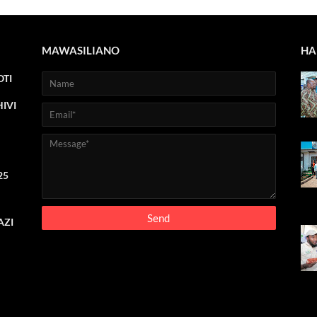
MAWASILIANO
HA
TI
IVI
25
AZI