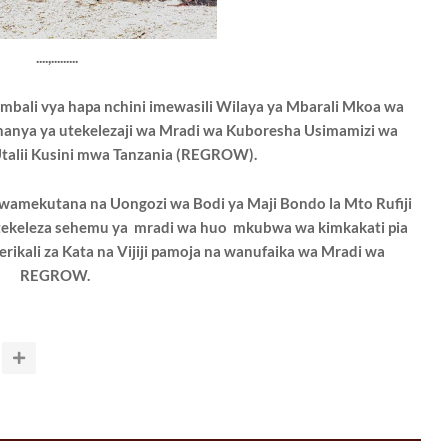
....,.........
bali vya hapa nchini imewasili Wilaya ya Mbarali Mkoa wa
hanya ya utekelezaji wa Mradi wa Kuboresha Usimamizi wa
Utalii Kusini mwa Tanzania (REGROW).
wamekutana na Uongozi wa Bodi ya Maji Bondo la Mto Rufiji
ekeleza sehemu ya mradi wa huo mkubwa wa kimkakati pia
rikali za Kata na Vijiji pamoja na wanufaika wa Mradi wa
REGROW.