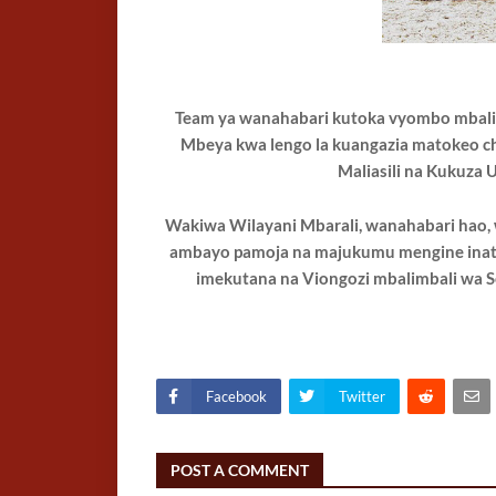
Team ya wanahabari kutoka vyombo mbalim
Mbeya kwa lengo la kuangazia matokeo c
Maliasili na Kukuza 
Wakiwa Wilayani Mbarali, wanahabari hao, 
ambayo pamoja na majukumu mengine inat
imekutana na Viongozi mbalimbali wa Se
Facebook
Twitter
POST A COMMENT