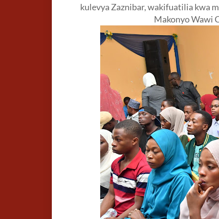
kulevya Zaznibar, wakifuatilia kwa m
Makonyo Wawi C