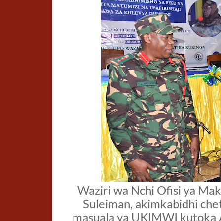
Waziri wa Nchi Ofisi ya Ma
Suleiman, akimkabidhi chet
masuala ya UKIMWI kutoka A