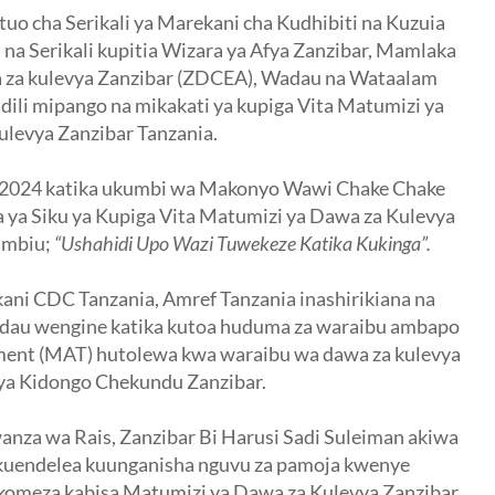
tuo cha Serikali ya Marekani cha Kudhibiti na Kuzuia
a Serikali kupitia Wizara ya Afya Zanzibar, Mamlaka
 za kulevya Zanzibar (ZDCEA), Wadau na Wataalam
dili mipango na mikakati ya kupiga Vita Matumizi ya
levya Zanzibar Tanzania.
7,2024 katika ukumbi wa Makonyo Wawi Chake Chake
ya Siku ya Kupiga Vita Matumizi ya Dawa za Kulevya
 mbiu;
“Ushahidi Upo Wazi Tuwekeze Katika Kukinga”.
ekani CDC Tanzania, Amref Tanzania inashirikiana na
adau wengine katika kutoa huduma za waraibu ambapo
ment (MAT) hutolewa kwa waraibu wa dawa za kulevya
i ya Kidongo Chekundu Zanzibar.
nza wa Rais, Zanzibar Bi Harusi Sadi Suleiman akiwa
kuendelea kuunganisha nguvu za pamoja kwenye
tokomeza kabisa Matumizi ya Dawa za Kulevya Zanzibar.