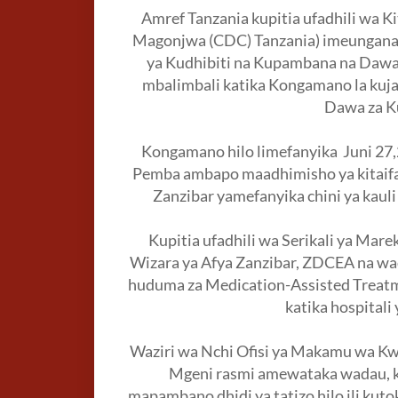
Amref Tanzania kupitia ufadhili wa Ki
Magonjwa (CDC) Tanzania) imeungana n
ya Kudhibiti na Kupambana na Dawa
mbalimbali katika Kongamano la kuja
Dawa za Ku
Kongamano hilo limefanyika Juni 2
Pemba ambapo maadhimisho ya kitaifa 
Zanzibar yamefanyika chini ya kauli
Kupitia ufadhili wa Serikali ya Mar
Wizara ya Afya Zanzibar, ZDCEA na w
huduma za Medication-Assisted Treat
katika hospital
Waziri wa Nchi Ofisi ya Makamu wa Kwa
Mgeni rasmi amewataka wadau, 
mapambano dhidi ya tatizo hilo ili ku