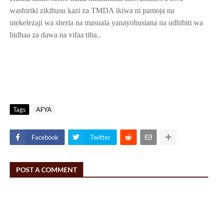
washiriki zikihusu kazi za TMDA ikiwa ni pamoja na
utekelezaji wa sheria na masuala yanayohusiana na udhibiti wa
bidhaa za dawa na vifaa tiba..
Tags
AFYA
Facebook
Twitter
POST A COMMENT