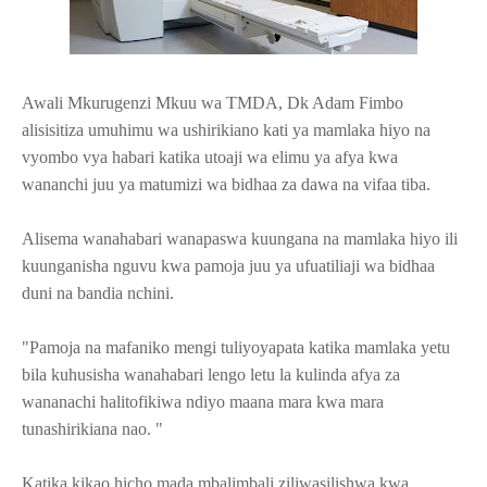
Awali Mkurugenzi Mkuu wa TMDA, Dk Adam Fimbo
alisisitiza umuhimu wa ushirikiano kati ya mamlaka hiyo na
vyombo vya habari katika utoaji wa elimu ya afya kwa
wananchi juu ya matumizi wa bidhaa za dawa na vifaa tiba.
Alisema wanahabari wanapaswa kuungana na mamlaka hiyo ili
kuunganisha nguvu kwa pamoja juu ya ufuatiliaji wa bidhaa
duni na bandia nchini.
"Pamoja na mafaniko mengi tuliyoyapata katika mamlaka yetu
bila kuhusisha wanahabari lengo letu la kulinda afya za
wananachi halitofikiwa ndiyo maana mara kwa mara
tunashirikiana nao. "
Katika kikao hicho mada mbalimbali ziliwasilishwa kwa