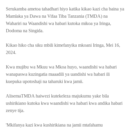
Serukamba ametoa tahadhari hiyo katika kikao kazi cha baina ya
Mamlaka ya Dawa na Vifaa Tiba Tanzania (TMDA) na
Wahariri na Waandishi wa habari kutoka mikoa ya Iringa,
Dodoma na Singida.
Kikao hiko cha siku mbili kimefanyika mkoani Iringa, Mei 16,
2024.
Kwa mujibu wa Mkuu wa Mkoa huyo, waandishi wa habari
wanapaswa kuzingatia maaadili ya uandishi wa habari ili
kuepuka upotoshaji na taharuki kwa jamii.
AlisemaTMDA haiwezi kutekeleza majukumu yake bila
ushirikiano kutoka kwa waandishi wa habari kwa andika habari
zenye tija.
'Mkifanya kazi kwa kushirikiana na jamii mtafahamu