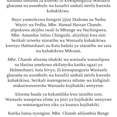
kutumia huduma za kibenki ili kuwapunguzia Wastaafu
gharama na usumbufu wa kusafiri umbali mrefu kwenda
kuhakikiwa.
Hayo yameelezwa bungeni jijini Dodoma na Naibu
Waziri wa Fedha, Mhe. Hamad Hassan Chande,
alipokuwa akijibu swali la Mbunge wa Nachingwea,
Mhe. Amandus Julius Chinguile, aliyehoji kwa nini
Serikali isiweke utaratibu wa Wastaafu kuhakikiwa
kwenye Halmashauri au Kata badala ya utaratibu wa sasa
wa kuhakikiwa Mikoani.
Mhe. Chande alisema uhakiki wa wastaafu wanaolipwa
na Hazina umekuwa ukifanyika katika ngazi ya
Halmashauri, hata hivyo, ili kuwapunguzia Wastaafu
gharama na usumbufu wa kusafiri umbali mrefu kwenda
kuhakikiwa, Serikali inatengeneza mfumo wa kidigitali
utakaowawezesha Wastaafu kujihakiki wenyewe.
Alisema baada ya kukamilika kwa taratibu zote,
Wastaafu watapewa elimu ya jinsi ya kujihakiki wenyewe
na watatangaziwa siku ya kuanza kujihakiki.
Katika hatua nyengine, Mhe. Chande aliliambia Bunge