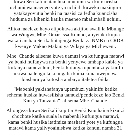
kuwa Serikali inatambua umuhimu wa kuimarisha
uchumi wa maeneo yote ya nchi ili kuweka mazingira
yatakayovutia benki na taasisi za fedha kuanzisha
huduma za kibenki katika maeneo mbalimbali nchini.
Alitoa maelezo hayo alipokuwa akijibu swali la Mbunge
wa Wingwi, Mhe. Omar Issa Kombo, aliyetaka kujua
wakati ambao Serikali itajenga Benki za NMB na CRDB
kwenye Makao Makuu ya Wilaya ya Micheweni.
Mhe. Chande alisema kuwa uamuzi wa kufungua matawi
ya benki hufanywa na benki yenyewe ambapo kabla ya
kufanya uamuzi huo, benki hufanya upembuzi yakinifu
ukiwa na lengo la kuangalia kama kuna uwepo wa
biashara ya kutosha ambayo italetea faida.
“Mabenki yakishafanya upembuzi yakinifu katika
sehemu husika huwasilisha uamuzi/pendekezo lao Benki
Kuu ya Tanzania”, alisema Mhe. Chande.
Aliongeza kuwa Serikali kupitia Benki Kuu haina kizuizi
chochote katika suala la mabenki kufungua matawi,
kama benki husika itatimiza masharti yote ya kufungua
matawi kama yalivyoainishwa katika kanuni namba 31