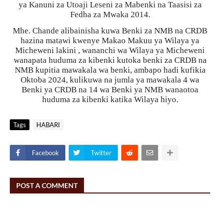
ya Kanuni za Utoaji Leseni za Mabenki na Taasisi za
Fedha za Mwaka 2014.
Mhe. Chande alibainisha kuwa Benki za NMB na CRDB
hazina matawi kwenye Makao Makuu ya Wilaya ya
Micheweni lakini , wananchi wa Wilaya ya Micheweni
wanapata huduma za kibenki kutoka benki za CRDB na
NMB kupitia mawakala wa benki, ambapo hadi kufikia
Oktoba 2024, kulikuwa na jumla ya mawakala 4 wa
Benki ya CRDB na 14 wa Benki ya NMB wanaotoa
huduma za kibenki katika Wilaya hiyo.
Tags
HABARI
Facebook
Twitter
POST A COMMENT