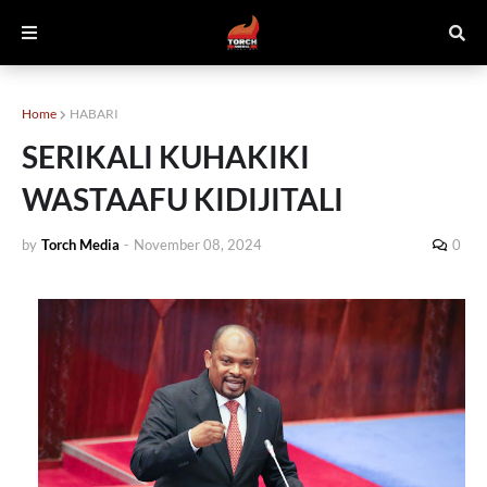
Home
HABARI
SERIKALI KUHAKIKI
WASTAAFU KIDIJITALI
by
Torch Media
-
November 08, 2024
0