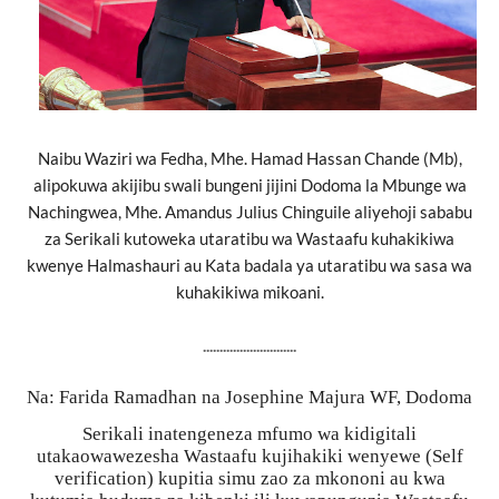
Naibu Waz
iri wa Fedha, Mhe. Hamad Hassan Chande (Mb),
alipokuwa akijibu swali bungeni jijini Dodoma la Mbunge wa
Nachingwea, Mhe. Amandus Julius Chinguile aliyehoji sababu
za Serikali kutoweka utaratibu wa Wastaafu kuhakikiwa
kwenye Halmashauri au Kata badala ya utaratibu wa sasa wa
kuhakikiwa mikoani.
............................
Na: Farida Ramadhan na Josephine Majura WF, Dodoma
Serikali inatengeneza mfumo wa kidigitali
utakaowawezesha Wastaafu kujihakiki wenyewe (Self
verification) kupitia simu zao za mkononi au kwa