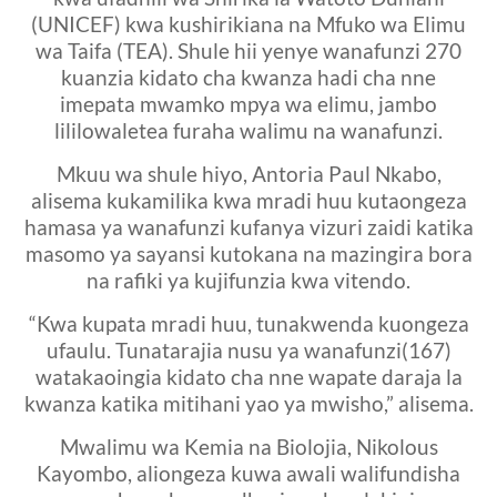
(UNICEF) kwa kushirikiana na Mfuko wa Elimu
wa Taifa (TEA). Shule hii yenye wanafunzi 270
kuanzia kidato cha kwanza hadi cha nne
imepata mwamko mpya wa elimu, jambo
lililowaletea furaha walimu na wanafunzi.
Mkuu wa shule hiyo, Antoria Paul Nkabo,
alisema kukamilika kwa mradi huu kutaongeza
hamasa ya wanafunzi kufanya vizuri zaidi katika
masomo ya sayansi kutokana na mazingira bora
na rafiki ya kujifunzia kwa vitendo.
“Kwa kupata mradi huu, tunakwenda kuongeza
ufaulu. Tunatarajia nusu ya wanafunzi(167)
watakaoingia kidato cha nne wapate daraja la
kwanza katika mitihani yao ya mwisho,” alisema.
Mwalimu wa Kemia na Biolojia, Nikolous
Kayombo, aliongeza kuwa awali walifundisha