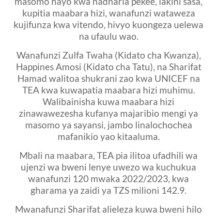
masomo hayo kwa nadharia pekee, lakini sasa,
kupitia maabara hizi, wanafunzi wataweza
kujifunza kwa vitendo, hivyo kuongeza uelewa
na ufaulu wao.
Wanafunzi Zulfa Twaha (Kidato cha Kwanza),
Happines Amosi (Kidato cha Tatu), na Sharifat
Hamad walitoa shukrani zao kwa UNICEF na
TEA kwa kuwapatia maabara hizi muhimu.
Walibainisha kuwa maabara hizi
zinawawezesha kufanya majaribio mengi ya
masomo ya sayansi, jambo linalochochea
mafanikio yao kitaaluma.
Mbali na maabara, TEA pia ilitoa ufadhili wa
ujenzi wa bweni lenye uwezo wa kuchukua
wanafunzi 120 mwaka 2022/2023, kwa
gharama ya zaidi ya TZS milioni 142.9.
Mwanafunzi Sharifat alieleza kuwa bweni hilo