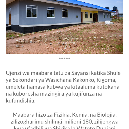
*******
Ujenzi wa maabara tatu za Sayansi katika Shule
ya Sekondari ya Wasichana Kakonko, Kigoma,
umeleta hamasa kubwa ya kitaaluma kutokana
na kuboresha mazingira ya kujifunza na
kufundishia.
Maabara hizo za Fizikia, Kemia, na Biolojia,
zilizogharimu shilingi milioni 180, zilijengwa
kwa ufadhili wa Shirika la Watoto Duniani