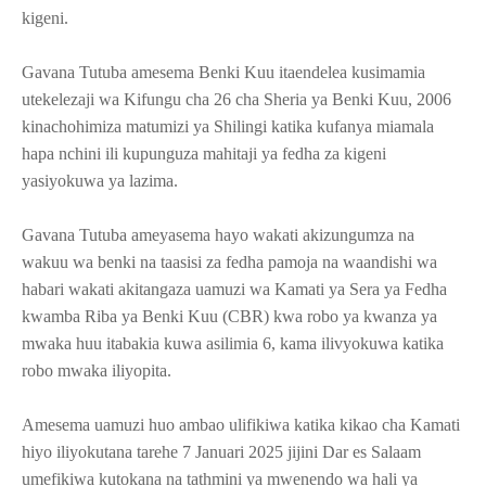
kigeni.
Gavana Tutuba amesema Benki Kuu itaendelea kusimamia
utekelezaji wa Kifungu cha 26 cha Sheria ya Benki Kuu, 2006
kinachohimiza matumizi ya Shilingi katika kufanya miamala
hapa nchini ili kupunguza mahitaji ya fedha za kigeni
yasiyokuwa ya lazima.
Gavana Tutuba ameyasema hayo wakati akizungumza na
wakuu wa benki na taasisi za fedha pamoja na waandishi wa
habari wakati akitangaza uamuzi wa Kamati ya Sera ya Fedha
kwamba Riba ya Benki Kuu (CBR) kwa robo ya kwanza ya
mwaka huu itabakia kuwa asilimia 6, kama ilivyokuwa katika
robo mwaka iliyopita.
Amesema uamuzi huo ambao ulifikiwa katika kikao cha Kamati
hiyo iliyokutana tarehe 7 Januari 2025 jijini Dar es Salaam
umefikiwa kutokana na tathmini ya mwenendo wa hali ya