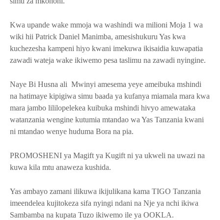
simu za mkononi.
Kwa upande wake mmoja wa washindi wa milioni Moja 1 wa
wiki hii Patrick Daniel Manimba, amesishukuru Yas kwa
kuchezesha kampeni hiyo kwani imekuwa ikisaidia kuwapatia
zawadi wateja wake ikiwemo pesa taslimu na zawadi nyingine.
Naye Bi Husna ali Mwinyi amesema yeye ameibuka mshindi
na hatimaye kipigiwa simu baada ya kufanya miamala mara kwa
mara jambo lililopelekea kuibuka mshindi hivyo amewataka
watanzania wengine kutumia mtandao wa Yas Tanzania kwani
ni mtandao wenye huduma Bora na pia.
PROMOSHENI ya Magift ya Kugift ni ya ukweli na uwazi na
kuwa kila mtu anaweza kushida.
Yas ambayo zamani ilikuwa ikijulikana kama TIGO Tanzania
imeendelea kujitokeza sifa nyingi ndani na Nje ya nchi ikiwa
Sambamba na kupata Tuzo ikiwemo ile ya OOKLA.