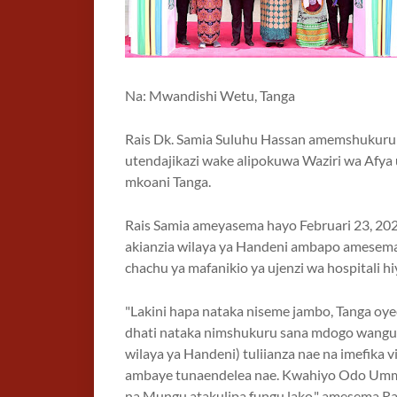
Na: Mwandishi Wetu, Tanga
Rais Dk. Samia Suluhu Hassan amemshukuru
utendajikazi wake alipokuwa Waziri wa Afya 
mkoani Tanga.
Rais Samia ameyasema hayo Februari 23, 2025
akianzia wilaya ya Handeni ambapo amese
chachu ya mafanikio ya ujenzi wa hospitali hi
"Lakini hapa nataka niseme jambo, Tanga oyee
dhati nataka nimshukuru sana mdogo wangu 
wilaya ya Handeni) tuliianza nae na imefika v
ambaye tunaendelea nae. Kwahiyo Odo Ummy
na Mungu atakulipa fungu lako," amesema Ra