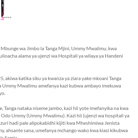
****
 Mbunge wa Jimbo la Tanga Mjini, Ummy Mwalimu, kwa
ulioacha alama ya ujenzi wa Hospitali ya wilaya ya Handeni
, akiwa katika siku ya kwanza ya ziara yake mkoani Tanga
ma Ummy Mwalimu amefanya kazi kubwa ambayo imekuwa
yo.
, Tanga nataka niseme jambo, kazi hii yote imefanyika na kwa
Odo Ummy (Ummy Mwalimu). Kazi hii (ujenzi wa hospitali ya
izuri hadi pale alipokabidhi kijiti kwa Mheshimiwa Jenista
, ahsante sana, umefanya mchango wako kwa kiasi kikubwa
is Samia.