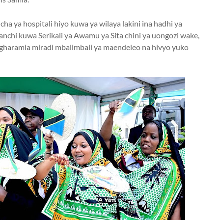
ha ya hospitali hiyo kuwa ya wilaya lakini ina hadhi ya
chi kuwa Serikali ya Awamu ya Sita chini ya uongozi wake,
kugharamia miradi mbalimbali ya maendeleo na hivyo yuko