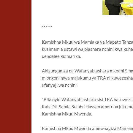
******
Kamishna Mkuu wa Mamlaka ya Mapato Tanza
kusimamia ustawi wa biashara nchini kwa kuhak
uendelee kuimarika.
Akizungumza na Wafanyabiashara mkoani Sin
miongoni mwa majukumu ya TRA ni kuwezesha u
ufanyaji wa nchini.
"Bila nyie Wafanyabiashara sisi TRA hatuwezi
Rais Dk. Samia Suluhu Hassan ametupa jukumu l
Kamishna Mkuu Mwenda.
Kamishna Mkuu Mwenda amewaagiza Mameneja