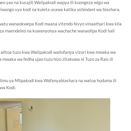
 yao na kusajili Walipakodi wapya ili kuongeza wigo wa
viwango vya kodi na kuleta usawa katika ushindani wa biashara.
watu wanaokwepa Kodi maana vitendo hivyo vinaathari kwa kila
za maendeleo na kuwanyonya wachache wanaolipa Kodi hali
litoa tuzo kwa Walipakodi waliofanya vizuri kwa mwaka wa
waka wa fedha ujao tuzo hizo zitakuwa ni Tuzo za Rais ili
imu ya Mlipakodi kwa Wafanyabiashara na watoa huduma ili
 wa Kodi.