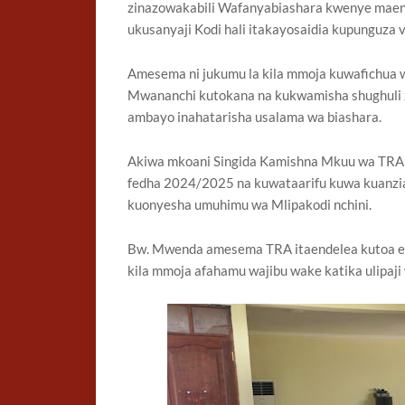
zinazowakabili Wafanyabiashara kwenye maeneo
ukusanyaji Kodi hali itakayosaidia kupunguza 
Amesema ni jukumu la kila mmoja kuwafichua 
Mwananchi kutokana na kukwamisha shughuli 
ambayo inahatarisha usalama wa biashara.
Akiwa mkoani Singida Kamishna Mkuu wa TRA a
fedha 2024/2025 na kuwataarifu kuwa kuanzia m
kuonyesha umuhimu wa Mlipakodi nchini.
Bw. Mwenda amesema TRA itaendelea kutoa el
kila mmoja afahamu wajibu wake katika ulipaji