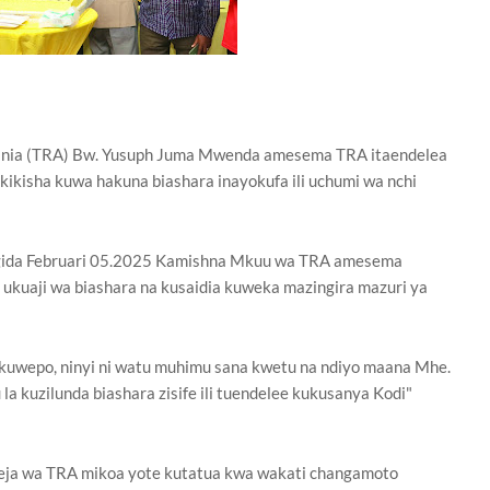
nia (TRA) Bw. Yusuph Juma Mwenda amesema TRA itaendelea
ikisha kuwa hakuna biashara inayokufa ili uchumi wa nchi
gida Februari 05.2025 Kamishna Mkuu wa TRA amesema
kuaji wa biashara na kusaidia kuweka mazingira mazuri ya
 kuwepo, ninyi ni watu muhimu sana kwetu na ndiyo maana Mhe.
a kuzilunda biashara zisife ili tuendelee kukusanya Kodi"
 wa TRA mikoa yote kutatua kwa wakati changamoto