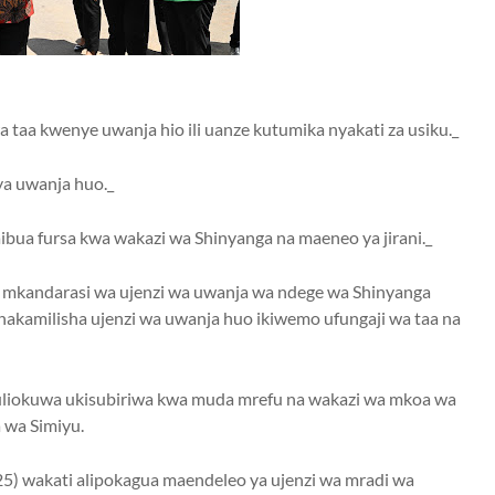
 taa kwenye uwanja hio ili uanze kutumika nyakati za usiku._
ya uwanja huo._
bua fursa kwa wakazi wa Shinyanga na maeneo ya jirani._
kandarasi wa ujenzi wa uwanja wa ndege wa Shinyanga
anakamilisha ujenzi wa uwanja huo ikiwemo ufungaji wa taa na
liokuwa ukisubiriwa kwa muda mrefu na wakazi wa mkoa wa
 wa Simiyu.
25) wakati alipokagua maendeleo ya ujenzi wa mradi wa