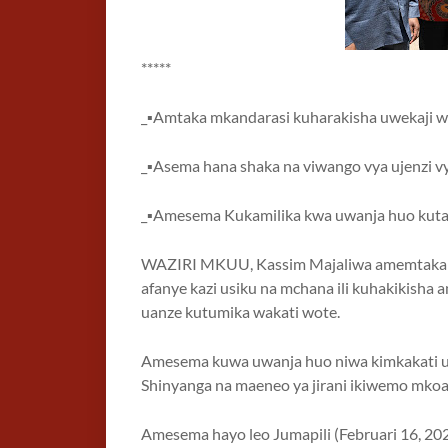
*****
_▪️Amtaka mkandarasi kuharakisha uwekaji wa
_▪️Asema hana shaka na viwango vya ujenzi v
_▪️Amesema Kukamilika kwa uwanja huo kutai
WAZIRI MKUU, Kassim Majaliwa amemtaka m
afanye kazi usiku na mchana ili kuhakikisha 
uanze kutumika wakati wote.
Amesema kuwa uwanja huo niwa kimkakati u
Shinyanga na maeneo ya jirani ikiwemo mkoa
Amesema hayo leo Jumapili (Februari 16, 20