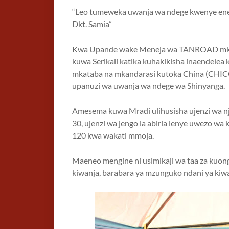
“Leo tumeweka uwanja wa ndege kwenye eneo h
Dkt. Samia”
Kwa Upande wake Meneja wa TANROAD mk
kuwa Serikali katika kuhakikisha inaendelea 
mkataba na mkandarasi kutoka China (CHICO) k
upanuzi wa uwanja wa ndege wa Shinyanga.
Amesema kuwa Mradi ulihusisha ujenzi wa nji
30, ujenzi wa jengo la abiria lenye uwezo w
120 kwa wakati mmoja.
Maeneo mengine ni usimikaji wa taa za kuong
kiwanja, barabara ya mzunguko ndani ya kiwa