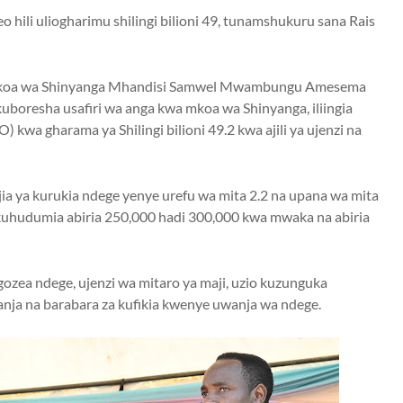
ili uliogharimu shilingi bilioni 49, tunamshukuru sana Rais
oa wa Shinyanga Mhandisi Samwel Mwambungu Amesema
kuboresha usafiri wa anga kwa mkoa wa Shinyanga, iliingia
wa gharama ya Shilingi bilioni 49.2 kwa ajili ya ujenzi na
a ya kurukia ndege yenye urefu wa mita 2.2 na upana wa mita
a kuhudumia abiria 250,000 hadi 300,000 kwa mwaka na abiria
ozea ndege, ujenzi wa mitaro ya maji, uzio kuzunguka
nja na barabara za kufikia kwenye uwanja wa ndege.