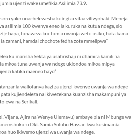
mla ujenzi wake umefikia Asilimia 73.9.
soro yako unachelewesha kuingiza vifaa vilivyobaki, Meneja
silimia 100 kwenye eneo la kuruka na kutua ndege, sio
a zije hapa, tunaweza kuutumia uwanja wetu usiku, hata kama
o la zamani, hamdai chochote fedha zote mmelipwa”
a kuimarisha Sekta ya usafirishaji ni dhamira kamili na
kila mkoa tuna uwanja wa ndege ukiondoa mikoa mipya
 ujenzi katika maeneo hayo”
nzania waliofanya kazi za ujenzi kwenye uwanja wa ndege
upata kujiendeleza na ikiwezekana kuanzisha makampuni ya
tolewa na Serikali.
zi, Vijana, Ajira na Wenye Ulemavu) ambaye pia ni Mbunge wa
 amemshukuru Dkt. Samia Suluhu Hassan kwa kusimamia
mkoa huo ikiwemo ujenzi wa uwanja wa ndege.