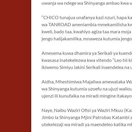
uwanja wa ndege wa Shinyanga ambao kwa uju
“CHICO tunajua unafanya kazi nzuri, hapa ka
wa TANROAD ameniambia mmekamilisha kwa a
kweli, bado taa, kwahiyo agiza taa mara moj
jengo halijakamilika, mnaweza kutumia jeng
Amesema kuwa dhamira ya Serikali ya kuendele
kwasasa inatekelezwa kwa vitendo “Leo hii 
ikiwemo Simiyu lakini Serikali inaendelea na
Aidha, Mheshimiwa Majaliwa amewataka Wata
wa Shinyanga kutumia uzoefu na ujuzi walio
ujenzi ili kunufaika na miradi mingine itakayo
Naye, Naibu Waziri Ofisi ya Waziri Mkuu (Ka
Jimbo la Shinyanga Mjini Patrobas Katambi
utekelezaji wa miradi ya maendeleo katika 