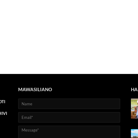
MAWASILIANO
HA
TI
IVI