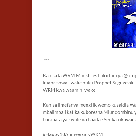
***
Kanisa la WRM Ministries lililochini ya @pr
kuanzishwa kwake huku Prophet Suguye ak
WRM kwa waumini wake
Kanisa limefanya mengi ikiwemo kusaidia W
mbalimbali katika kuboresha Miundombinu 
barabara ya kivule na baadae Serikali ikawad
#Happy18AnniversaryWRM