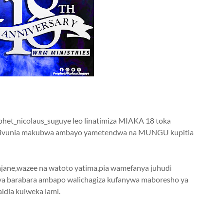
ophet_nicolaus_suguye leo linatimiza MIAKA 18 toka
ijivunia makubwa ambayo yametendwa na MUNGU kupitia
ajane,wazee na watoto yatima,pia wamefanya juhudi
ya barabara ambapo walichagiza kufanywa maboresho ya
aidia kuiweka lami.