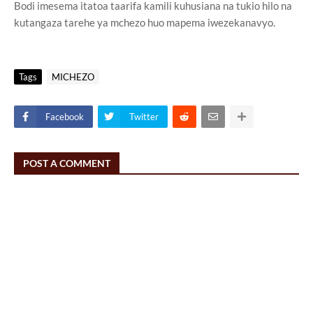
Bodi imesema itatoa taarifa kamili kuhusiana na tukio hilo na
kutangaza tarehe ya mchezo huo mapema iwezekanavyo.
Tags
MICHEZO
Facebook
Twitter
POST A COMMENT