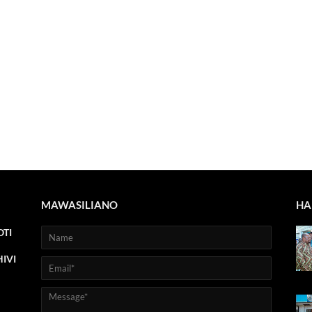
MAWASILIANO
HA
TI
IVI