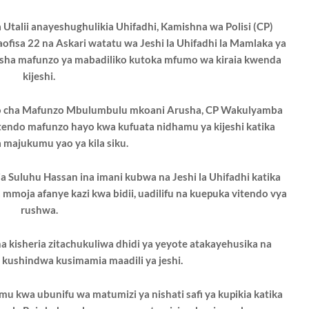
 Utalii anayeshughulikia Uhifadhi, Kamishna wa Polisi (CP)
isa 22 na Askari watatu wa Jeshi la Uhifadhi la Mamlaka ya
isha mafunzo ya mabadiliko kutoka mfumo wa kiraia kwenda
kijeshi.
ituo cha Mafunzo Mbulumbulu mkoani Arusha, CP Wakulyamba
endo mafunzo hayo kwa kufuata nidhamu ya kijeshi katika
 majukumu yao ya kila siku.
ia Suluhu Hassan ina imani kubwa na Jeshi la Uhifadhi katika
ila mmoja afanye kazi kwa bidii, uadilifu na kuepuka vitendo vya
rushwa.
 kisheria zitachukuliwa dhidi ya yeyote atakayehusika na
u kushindwa kusimamia maadili ya jeshi.
kwa ubunifu wa matumizi ya nishati safi ya kupikia katika