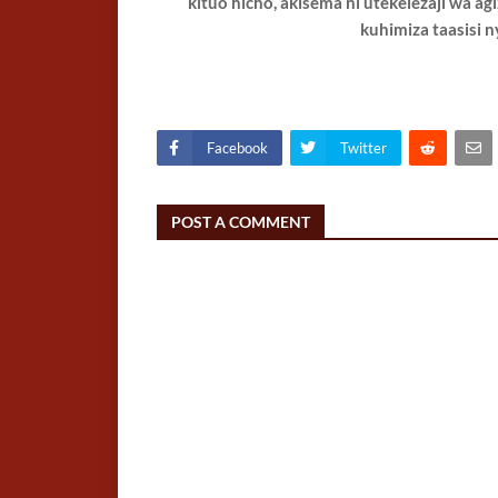
kituo hicho, akisema ni utekelezaji wa a
kuhimiza taasisi 
Facebook
Twitter
POST A COMMENT