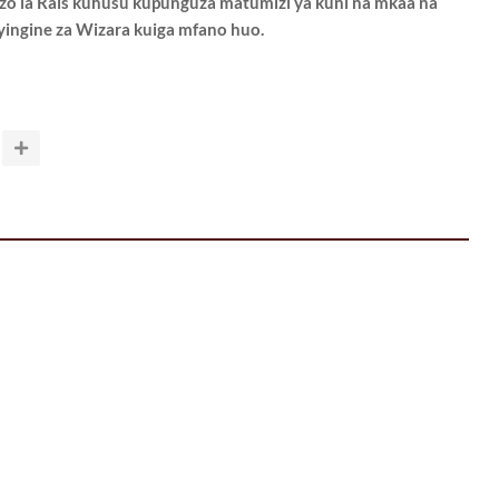
gizo la Rais kuhusu kupunguza matumizi ya kuni na mkaa na
nyingine za Wizara kuiga mfano huo.