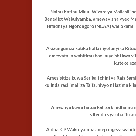
Naibu Katibu Mkuu Wizara ya Maliasili na
Benedict Wakulyamba, amewavisha vyeo Maof
Hifadhi ya Ngorongoro (NCAA) waliokamil
Akizungumza katika hafla iliyofanyika K
amewataka wahitimu hao kuyaishi kwa vit
kutekeleza
Amesisitiza kuwa Serikali chini ya Rais Sam
kulinda rasilimali za Taifa, hivyo ni lazima k
Ameonya kuwa hatua kali za kinidhamu na
vitendo vya uhalifu a
Aidha, CP Wakulyamba amepongeza wahitimu 