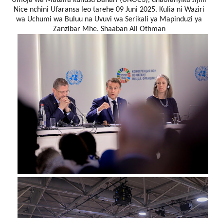
Umoja wa Mataifa kuhusu Bahari (UNOC3), unaofanyika Jijini
Nice nchini Ufaransa leo tarehe 09 Juni 2025. Kulia ni Waziri
wa Uchumi wa Buluu na Uvuvi wa Serikali ya Mapinduzi ya
Zanzibar Mhe. Shaaban Ali Othman