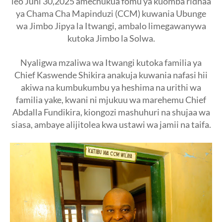
leo Juni 30,2025 amechukua fomu ya kuomba ridhaa
ya Chama Cha Mapinduzi (CCM) kuwania Ubunge
wa Jimbo Jipya la Itwangi, ambalo limegawanywa
kutoka Jimbo la Solwa.
Nyaligwa mzaliwa wa Itwangi kutoka familia ya
Chief Kaswende Shikira anakuja kuwania nafasi hii
akiwa na kumbukumbu ya heshima na urithi wa
familia yake, kwani ni mjukuu wa marehemu Chief
Abdalla Fundikira, kiongozi mashuhuri na shujaa wa
siasa, ambaye alijitolea kwa ustawi wa jamii na taifa.