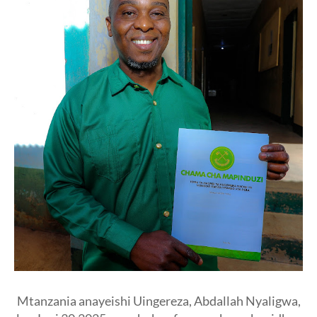
Mtanzania anayeishi Uingereza, Abdallah Nyaligwa,