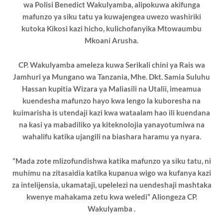
wa Polisi Benedict Wakulyamba, alipokuwa akifunga
mafunzo ya siku tatu ya kuwajengea uwezo washiriki
kutoka Kikosi kazi hicho, kulichofanyika Mtowaumbu
Mkoani Arusha.
CP. Wakulyamba ameleza kuwa Serikali chini ya Rais wa
Jamhuri ya Mungano wa Tanzania, Mhe. Dkt. Samia Suluhu
Hassan kupitia Wizara ya Maliasili na Utalii, imeamua
kuendesha mafunzo hayo kwa lengo la kuboresha na
kuimarisha is utendaji kazi kwa wataalam hao ili kuendana
na kasi ya mabadiliko ya kiteknolojia yanayotumiwa na
wahalifu katika ujangili na biashara haramu ya nyara.
“Mada zote mlizofundishwa katika mafunzo ya siku tatu, ni
muhimu na zitasaidia katika kupanua wigo wa kufanya kazi
za intelijensia, ukamataji, upelelezi na uendeshaji mashtaka
kwenye mahakama zetu kwa weledi” Aliongeza CP.
Wakulyamba .