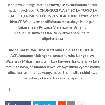
Kabla ya kufunga mafunzo hayo, CP. Wakulyamba alitoa
mada inayohusu “ UCHUNGUZI WA ENEO LA TUKIO LA
UHALIFU (CRIME SCENE INVESTIGATION)". Katika Mada
hiyo CP. Wakulyamba alifafanua masuala ya Kukagua,
Kukusana na Kutunza Vielelezo na Ushahidi
unauohusishwa na Uhalifu kwenye eneo uhalifu
ulipotendeka
Aidha, Katibu wa Kikosi Kazi Taifa Dhidi Ujangili (NTAP)
ACP. Jumanne Malangahe, ameushuruku Uongozi wa
Wizara ya Maliasili na Utalii, kwa kuwezesha kufanyika kwa
mafunzo hayo, na kuahidi kuwa, watayatumia vyema katika
ulinzi wa rasilimali za wanyamapori na misitu nchini kwa
manufaa ya kizazi cha sasa na kijacho.