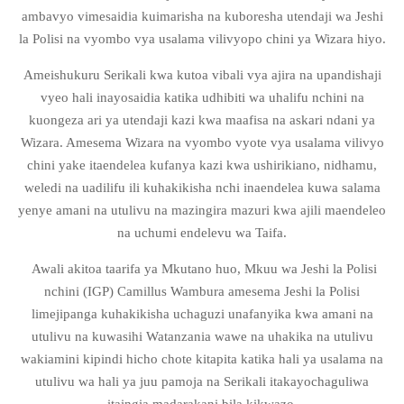
ambavyo vimesaidia kuimarisha na kuboresha utendaji wa Jeshi
la Polisi na vyombo vya usalama vilivyopo chini ya Wizara hiyo.
Ameishukuru Serikali kwa kutoa vibali vya ajira na upandishaji
vyeo hali inayosaidia katika udhibiti wa uhalifu nchini na
kuongeza ari ya utendaji kazi kwa maafisa na askari ndani ya
Wizara. Amesema Wizara na vyombo vyote vya usalama vilivyo
chini yake itaendelea kufanya kazi kwa ushirikiano, nidhamu,
weledi na uadilifu ili kuhakikisha nchi inaendelea kuwa salama
yenye amani na utulivu na mazingira mazuri kwa ajili maendeleo
na uchumi endelevu wa Taifa.
Awali akitoa taarifa ya Mkutano huo, Mkuu wa Jeshi la Polisi
nchini (IGP) Camillus Wambura amesema Jeshi la Polisi
limejipanga kuhakikisha uchaguzi unafanyika kwa amani na
utulivu na kuwasihi Watanzania wawe na uhakika na utulivu
wakiamini kipindi hicho chote kitapita katika hali ya usalama na
utulivu wa hali ya juu pamoja na Serikali itakayochaguliwa
itaingia madarakani bila kikwazo.