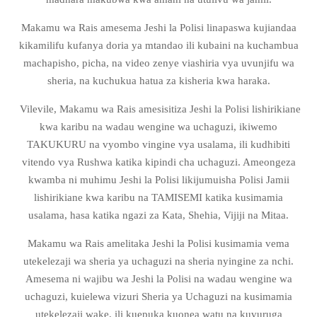
Makamu wa Rais amesema Jeshi la Polisi linapaswa kujiandaa
kikamilifu kufanya doria ya mtandao ili kubaini na kuchambua
machapisho, picha, na video zenye viashiria vya uvunjifu wa
sheria, na kuchukua hatua za kisheria kwa haraka.
Vilevile, Makamu wa Rais amesisitiza Jeshi la Polisi lishirikiane
kwa karibu na wadau wengine wa uchaguzi, ikiwemo
TAKUKURU na vyombo vingine vya usalama, ili kudhibiti
vitendo vya Rushwa katika kipindi cha uchaguzi. Ameongeza
kwamba ni
muhimu Jeshi la Polisi likijumuisha Polisi Jamii
lishirikiane kwa karibu na TAMISEMI katika kusimamia
usalama, hasa katika ngazi za Kata, Shehia, Vijiji na Mitaa.
Makamu wa Rais amelitaka Jeshi la Polisi kusimamia vema
utekelezaji wa sheria ya uchaguzi na sheria nyingine za nchi.
Amesema ni wajibu wa Jeshi la Polisi na wadau wengine wa
uchaguzi, kuielewa vizuri Sheria ya Uchaguzi na kusimamia
utekelezaji wake, ili kuepuka kuonea watu na kuvuruga