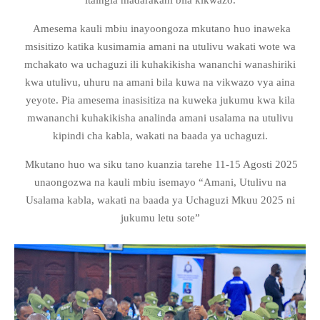
Amesema kauli mbiu inayoongoza mkutano huo inaweka
msisitizo katika kusimamia amani na utulivu wakati wote wa
mchakato wa uchaguzi ili kuhakikisha wananchi wanashiriki
kwa utulivu, uhuru na amani bila kuwa na vikwazo vya aina
yeyote. Pia amesema inasisitiza na kuweka jukumu kwa kila
mwananchi kuhakikisha analinda amani usalama na utulivu
kipindi cha kabla, wakati na baada ya uchaguzi.
Mkutano huo wa siku tano kuanzia tarehe 11-15 Agosti 2025
unaongozwa na kauli mbiu isemayo “Amani, Utulivu na
Usalama kabla, wakati na baada ya Uchaguzi Mkuu 2025 ni
jukumu letu sote”