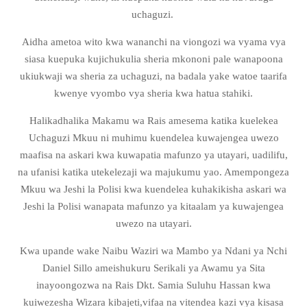
uchaguzi.
Aidha ametoa wito kwa wananchi na viongozi wa vyama vya
siasa kuepuka kujichukulia sheria mkononi pale wanapoona
ukiukwaji wa sheria za uchaguzi, na badala yake watoe taarifa
kwenye vyombo vya sheria kwa hatua stahiki.
Halikadhalika Makamu wa Rais
amesema katika kuelekea
Uchaguzi Mkuu ni muhimu kuendelea kuwajengea uwezo
maafisa na askari kwa kuwapatia mafunzo ya utayari, uadilifu,
na ufanisi katika utekelezaji wa majukumu yao. Amempongeza
Mkuu wa Jeshi la Polisi kwa kuendelea kuhakikisha askari wa
Jeshi la Polisi wanapata mafunzo ya kitaalam ya kuwajengea
uwezo na utayari.
Kwa upande wake Naibu Waziri wa Mambo ya Ndani ya Nchi
Daniel Sillo ameishukuru Serikali ya Awamu ya Sita
inayoongozwa na Rais Dkt. Samia Suluhu Hassan kwa
kuiwezesha Wizara kibajeti,vifaa na vitendea kazi vya kisasa