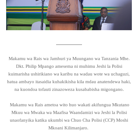
............................
Makamu wa Rais
w
a Jamhuri ya Muungano wa Tanzania Mhe.
Dkt. Philip Mpango
amesema
ni muhimu Jeshi la Polisi
kuimarisha ushirikiano wa karibu na wadau wote wa uchaguzi,
hatua ambayo itasaidia kuhakikisha kila mdau anatendewa haki,
na kuondoa tofauti zinazoweza kusababisha migongano.
Makamu wa Rais ametoa wito huo wakati akifungua Mkutano
Mkuu wa Mwaka wa Maafisa Waandamizi wa Jeshi la Polisi
unaofanyika katika ukumbi wa Chuo Cha Polisi (CCP) Moshi
Mkoani Kilimanjaro.