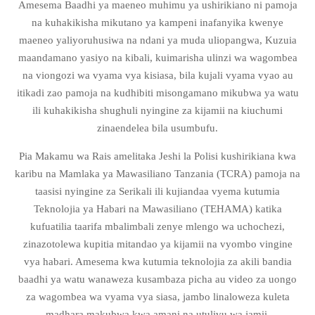
Amesema Baadhi ya maeneo muhimu ya ushirikiano ni pamoja
na kuhakikisha mikutano ya kampeni inafanyika kwenye
maeneo yaliyoruhusiwa na ndani ya muda uliopangwa, Kuzuia
maandamano yasiyo na kibali, kuimarisha ulinzi wa wagombea
na viongozi wa vyama vya kisiasa, bila kujali vyama vyao au
itikadi zao pamoja na kudhibiti misongamano mikubwa ya watu
ili kuhakikisha shughuli nyingine za kijamii na kiuchumi
zinaendelea bila usumbufu.
Pia Makamu wa Rais amelitaka
Jeshi la Polisi kushirikiana kwa
karibu na Mamlaka ya Mawasiliano Tanzania (TCRA) pamoja na
taasisi nyingine za Serikali ili kujiandaa vyema kutumia
Teknolojia ya Habari na Mawasiliano (TEHAMA) katika
kufuatilia taarifa mbalimbali zenye mlengo wa uchochezi,
zinazotolewa kupitia mitandao ya kijamii na vyombo vingine
vya habari. Amesema kwa kutumia teknolojia za akili bandia
baadhi ya watu wanaweza kusambaza picha au video za uongo
za wagombea wa vyama vya siasa, jambo linaloweza kuleta
madhara makubwa kwa amani na utulivu wa jamii.