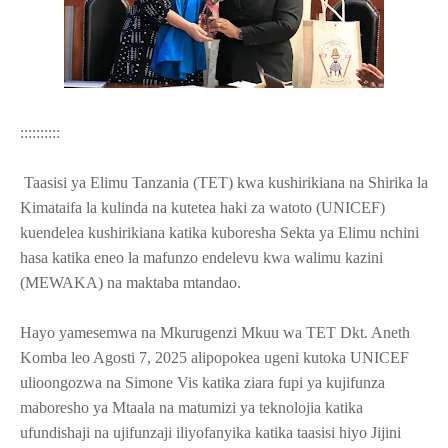
::::::::::
Taasisi ya Elimu Tanzania (TET) kwa kushirikiana na Shirika la
Kimataifa la kulinda na kutetea haki za watoto (UNICEF)
kuendelea kushirikiana katika kuboresha Sekta ya Elimu nchini
hasa katika eneo la mafunzo endelevu kwa walimu kazini
(MEWAKA) na maktaba mtandao.
Hayo yamesemwa na Mkurugenzi Mkuu wa TET Dkt. Aneth
Komba leo Agosti 7, 2025 alipopokea ugeni kutoka UNICEF
ulioongozwa na Simone Vis katika ziara fupi ya kujifunza
maboresho ya Mtaala na matumizi ya teknolojia katika
ufundishaji na ujifunzaji iliyofanyika katika taasisi hiyo Jijini