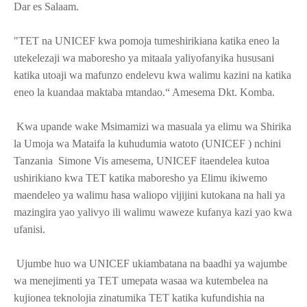
Dar es Salaam.
"TET na UNICEF kwa pomoja tumeshirikiana katika eneo la
utekelezaji wa maboresho ya mitaala yaliyofanyika hususani
katika utoaji wa mafunzo endelevu kwa walimu kazini na katika
eneo la kuandaa maktaba mtandao.“ Amesema Dkt. Komba.
Kwa upande wake Msimamizi wa masuala ya elimu wa Shirika
la Umoja wa Mataifa la kuhudumia watoto (UNICEF ) nchini
Tanzania Simone Vis amesema, UNICEF itaendelea kutoa
ushirikiano kwa TET katika maboresho ya Elimu ikiwemo
maendeleo ya walimu hasa waliopo vijijini kutokana na hali ya
mazingira yao yalivyo ili walimu waweze kufanya kazi yao kwa
ufanisi.
Ujumbe huo wa UNICEF ukiambatana na baadhi ya wajumbe
wa menejimenti ya TET umepata wasaa wa kutembelea na
kujionea teknolojia zinatumika TET katika kufundishia na