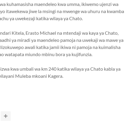
 kwa kuhamasisha maendeleo kwa umma, ikiwemo ujenzi wa
yo itawekewa jiwe la msingi na mwenge wa uhuru na kwamba
achu ya uwekezaji katika wilaya ya Chato.
ari Kitela, Erasto Michael na mtendaji wa kaya ya Chato,
adhi ya miradi ya maendeleo pamoja na uwekaji wa mawe ya
izokuwepo awali katika jamii ikiwa ni pamoja na kuimalisha
o watapata miundo mbinu bora ya kujifunzia.
zwa kwa umbali wa km 240 katika wilaya ya Chato kabla ya
ilayani Muleba mkoani Kagera.