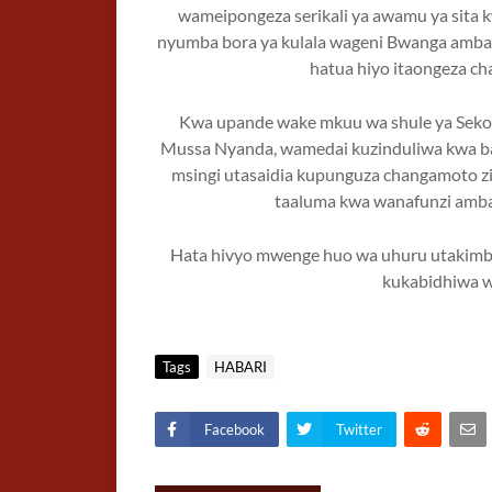
wameipongeza serikali ya awamu ya sita
nyumba bora ya kulala wageni Bwanga amba
hatua hiyo itaongeza ch
Kwa upande wake mkuu wa shule ya Sekond
Mussa Nyanda, wamedai kuzinduliwa kwa ba
msingi utasaidia kupunguza changamoto zil
taaluma kwa wanafunzi amba
Hata hivyo mwenge huo wa uhuru utakimbi
kukabidhiwa w
Tags
HABARI
Facebook
Twitter