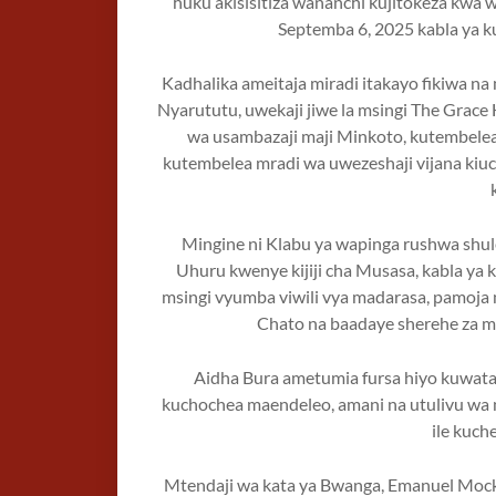
huku akisisitiza wananchi kujitokeza kw
Septemba 6, 2025 kabla ya 
Kadhalika ameitaja miradi itakayo fikiwa n
Nyarututu, uwekaji jiwe la msingi The Grace
wa usambazaji maji Minkoto, kutembelea 
kutembelea mradi wa uwezeshaji vijana kiuc
Mingine ni Klabu ya wapinga rushwa sh
Uhuru kwenye kijiji cha Musasa, kabla ya k
msingi vyumba viwili vya madarasa, pamoja n
Chato na baadaye sherehe za 
Aidha Bura ametumia fursa hiyo kuwat
kuchochea maendeleo, amani na utulivu wa
ile kuch
Mtendaji wa kata ya Bwanga, Emanuel Mock 