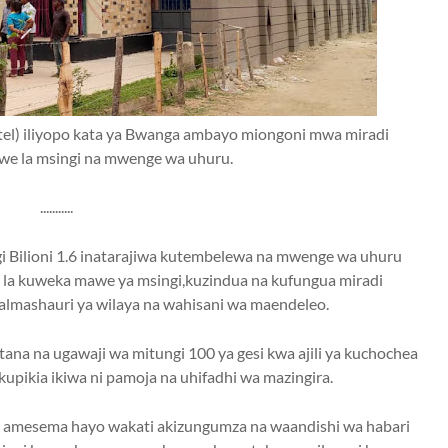
el) iliyopo kata ya Bwanga ambayo miongoni mwa miradi
we la msingi na mwenge wa uhuru.
...........
i Bilioni 1.6 inatarajiwa kutembelewa na mwenge wa uhuru
 la kuweka mawe ya msingi,kuzindua na kufungua miradi
 halmashauri ya wilaya na wahisani wa maendeleo.
tana na ugawaji wa mitungi 100 ya gesi kwa ajili ya kuchochea
 kupikia ikiwa ni pamoja na uhifadhi wa mazingira.
, amesema hayo wakati akizungumza na waandishi wa habari