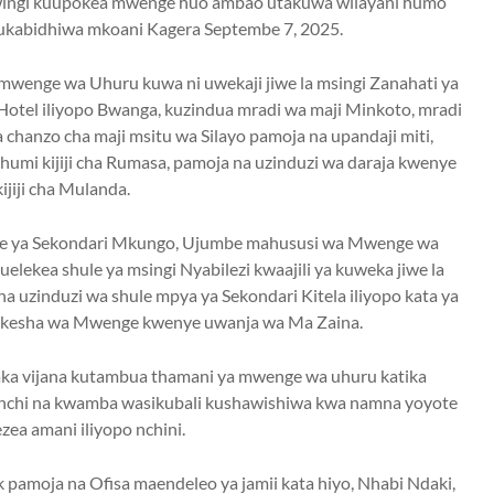
a wingi kuupokea mwenge huo ambao utakuwa wilayani humo
kukabidhiwa mkoani Kagera Septembe 7, 2025.
a mwenge wa Uhuru kuwa ni uwekaji jiwe la msingi Zanahati ya
 Hotel iliyopo Bwanga, kuzindua mradi wa maji Minkoto, mradi
chanzo cha maji msitu wa Silayo pamoja na upandaji miti,
humi kijiji cha Rumasa, pamoja na uzinduzi wa daraja kwenye
kijiji cha Mulanda.
ule ya Sekondari Mkungo, Ujumbe mahususi wa Mwenge wa
uelekea shule ya msingi Nyabilezi kwaajili ya kuweka jiwe la
a uzinduzi wa shule mpya ya Sekondari Kitela iliyopo kata ya
mkesha wa Mwenge kwenye uwanja wa Ma Zaina.
aka vijana kutambua thamani ya mwenge wa uhuru katika
 nchi na kwamba wasikubali kushawishiwa kwa namna yoyote
ezea amani iliyopo nchini.
pamoja na Ofisa maendeleo ya jamii kata hiyo, Nhabi Ndaki,