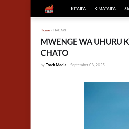
KITAIFA
KIMATAIFA
S
Home
HABARI
MWENGE WA UHURU KUP
CHATO
by
Torch Media
-
September 03, 2025