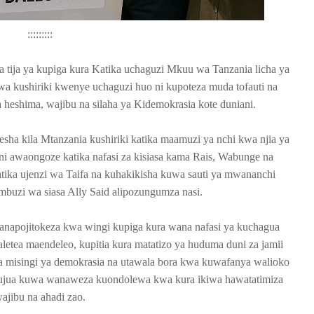
:::::::::
tija ya kupiga kura Katika uchaguzi Mkuu wa Tanzania licha ya
a kushiriki kwenye uchaguzi huo ni kupoteza muda tofauti na
a heshima, wajibu na silaha ya Kidemokrasia kote duniani.
sha kila Mtanzania kushiriki katika maamuzi ya nchi kwa njia ya
ni awaongoze katika nafasi za kisiasa kama Rais, Wabunge na
 katika ujenzi wa Taifa na kuhakikisha kuwa sauti ya mwananchi
buzi wa siasa Ally Said alipozungumza nasi.
napojitokeza kwa wingi kupiga kura wana nafasi ya kuchagua
tea maendeleo, kupitia kura matatizo ya huduma duni za jamii
a misingi ya demokrasia na utawala bora kwa kuwafanya walioko
ujua kuwa wanaweza kuondolewa kwa kura ikiwa hawatatimiza
ajibu na ahadi zao.