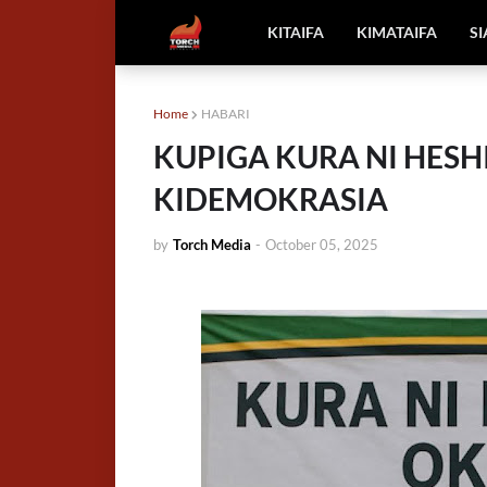
KITAIFA
KIMATAIFA
S
Home
HABARI
KUPIGA KURA NI HESH
KIDEMOKRASIA
by
Torch Media
-
October 05, 2025