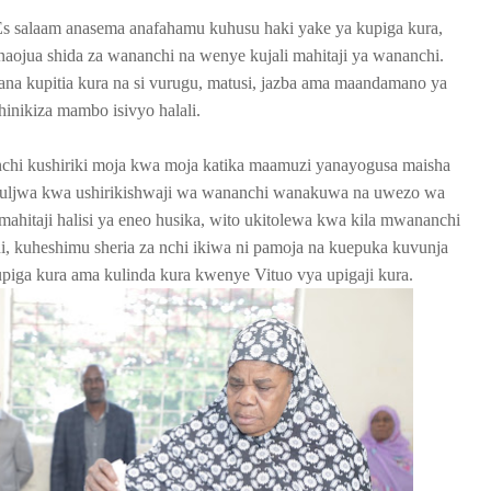
s salaam anasema anafahamu kuhusu haki yake ya kupiga kura,
jua shida za wananchi na wenye kujali mahitaji ya wananchi.
na kupitia kura na si vurugu, matusi, jazba ama maandamano ya
hinikiza mambo isivyo halali.
nchi kushiriki moja kwa moja katika maamuzi yanayogusa maisha
guljwa kwa ushirikishwaji wa wananchi wanakuwa na uwezo wa
hitaji halisi ya eneo husika, wito ukitolewa kwa kila mwananchi
, kuheshimu sheria za nchi ikiwa ni pamoja na kuepuka kuvunja
iga kura ama kulinda kura kwenye Vituo vya upigaji kura.