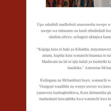
Upo ushahidi madhubuti unaoonesha uwepo wa 
uwepo wa mitazamo na kauli mbalimbali kuw
uhalisia ulivyo, uchaguzi ukitajwa kam
"Kupiga kura ni haki ya Kikatiba, inayomuweze
amani, kupitia kura wananchi huamua ni na
Madiwani na hii ni njia halali ya kushiriki
inasikika." Amesema Mcham
Kulingana na Mchambuzi huyo, wananchi wa
Viongozi waadilifu na wenye uwezo wa kuwale
yanaweza kushughulikiwa, Kura ikiimarisha pi
madarakani kuwajibika kwa wananchi kwa k
w