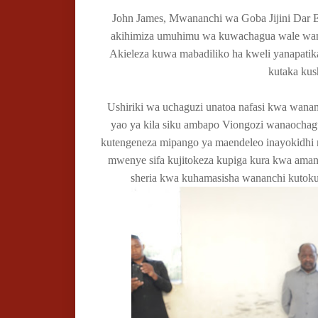
John James, Mwananchi wa Goba Jijini Dar E
akihimiza umuhimu wa kuwachagua wale wanao
Akieleza kuwa mabadiliko ha kweli yanapatika
kutaka kus
Ushiriki wa uchaguzi unatoa nafasi kwa wana
yao ya kila siku ambapo Viongozi wanaocha
kutengeneza mipango ya maendeleo inayokidhi ma
mwenye sifa kujitokeza kupiga kura kwa amani
sheria kwa kuhamasisha wananchi kutokup