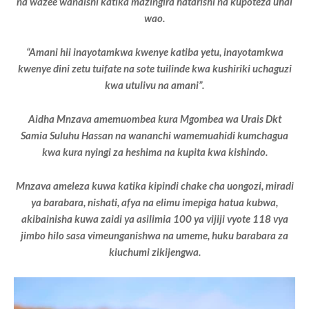
na wazee wanaishi katika mazingira hatarishi na kupoteza uhai
wao.
“Amani hii inayotamkwa kwenye katiba yetu, inayotamkwa
kwenye dini zetu tuifate na sote tuilinde kwa kushiriki uchaguzi
kwa utulivu na amani”.
Aidha Mnzava amemuombea kura Mgombea wa Urais Dkt
Samia Suluhu Hassan na wananchi wamemuahidi kumchagua
kwa kura nyingi za heshima na kupita kwa kishindo.
Mnzava ameleza kuwa katika kipindi chake cha uongozi, miradi
ya barabara, nishati, afya na elimu imepiga hatua kubwa,
akibainisha kuwa zaidi ya asilimia 100 ya vijiji vyote 118 vya
jimbo hilo sasa vimeunganishwa na umeme, huku barabara za
kiuchumi zikijengwa.