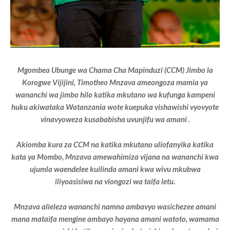
Mgombea Ubunge wa Chama Cha Mapinduzi (CCM) Jimbo la
Korogwe Vijijini, Timotheo Mnzava ameongoza mamia ya
wananchi wa jimbo hilo katika mkutano wa kufunga kampeni
huku akiwataka Watanzania wote kuepuka vishawishi vyovyote
vinavyoweza kusababisha uvunjifu wa amani .
Akiomba kura za CCM na katika mkutano uliofanyika katika
kata ya Mombo, Mnzava amewahimiza vijana na wananchi kwa
ujumla waendelee kuilinda amani kwa wivu mkubwa
iliyoasisiwa na viongozi wa taifa letu.
Mnzava alieleza wananchi namna ambavyo wasichezee amani
mana mataifa mengine ambayo hayana amani watoto, wamama