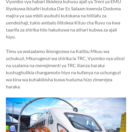
Vyombo vya habari likieleza kuhusu ajali ya Treni ya EMU
iliyokuwa ikisafiri kutoka Dar Es Salaam kwenda Dodoma
majira ya saa mbili asubuhi kutokana na hitilafu za
uendeshaji, tukio ambalo lilitokea Kituo cha Ruvu na kwa
taarifa za shirika hilo hakukuwa na athari kubwa za ajali
hiyo.
Timu ya wataalamu ikiongozwa na Katibu Mkuu wa
uchukuzi, Mkurugenzi wa shirika la TRC, Vyombo vya ulinzi
na usalama na menejimenti ya TRC ilianza haraka
kushughulikia changamoto hiyo na kufanya na uchunguzi
wa kina wa kuhakikisha kuwa huduma hizo zimerejea
haraka.