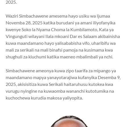
2025.
Waziri Simbachawene amesema hayo usiku wa Ijumaa
Novemba 28, 2025 katika burudani ya amani iliyofanyika
kwenye Soko la Nyama Choma la Kumbilamoto, Kata ya
Vingunguti wilayani Ilala mkoani Dar es Salaam akibainisha
kuwa maandamano hayo yalisababisha vifo, uharibifu wa
mali za serikali na mali binafsi pamoja na kusimama kwa
shughuli za kiuchumi katika maeneo mbalimbali ya nchi.
Simbachawene ameonya kuwa zipo taarifa za mipango ya
maandamano mapya yanayotarajiwa kufanyika Desemba 9,
2025, akisisitiza kuwa Serikali haitaruhusu kutokea kwa
vurugu nyingine na kuwaomba wananchi kutotumika na
kuchochewa kurudia makosa yaliyopita.