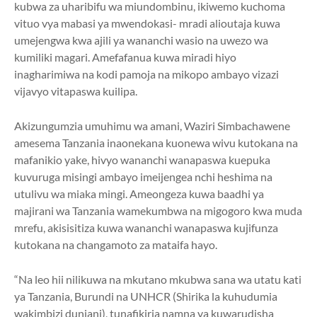
kubwa za uharibifu wa miundombinu, ikiwemo kuchoma
vituo vya mabasi ya mwendokasi- mradi alioutaja kuwa
umejengwa kwa ajili ya wananchi wasio na uwezo wa
kumiliki magari. Amefafanua kuwa miradi hiyo
inagharimiwa na kodi pamoja na mikopo ambayo vizazi
vijavyo vitapaswa kuilipa.
Akizungumzia umuhimu wa amani, Waziri Simbachawene
amesema Tanzania inaonekana kuonewa wivu kutokana na
mafanikio yake, hivyo wananchi wanapaswa kuepuka
kuvuruga misingi ambayo imeijengea nchi heshima na
utulivu wa miaka mingi. Ameongeza kuwa baadhi ya
majirani wa Tanzania wamekumbwa na migogoro kwa muda
mrefu, akisisitiza kuwa wananchi wanapaswa kujifunza
kutokana na changamoto za mataifa hayo.
“Na leo hii nilikuwa na mkutano mkubwa sana wa utatu kati
ya Tanzania, Burundi na UNHCR (Shirika la kuhudumia
wakimbizi duniani), tunafikiria namna ya kuwarudisha