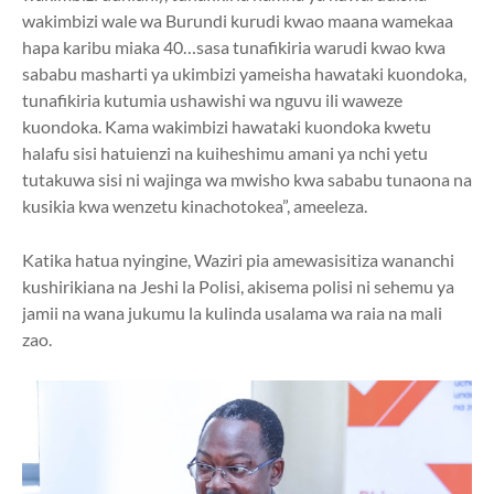
wakimbizi wale wa Burundi kurudi kwao maana wamekaa
hapa karibu miaka 40…sasa tunafikiria warudi kwao kwa
sababu masharti ya ukimbizi yameisha hawataki kuondoka,
tunafikiria kutumia ushawishi wa nguvu ili waweze
kuondoka. Kama wakimbizi hawataki kuondoka kwetu
halafu sisi hatuienzi na kuiheshimu amani ya nchi yetu
tutakuwa sisi ni wajinga wa mwisho kwa sababu tunaona na
kusikia kwa wenzetu kinachotokea”, ameeleza.
Katika hatua nyingine, Waziri pia amewasisitiza wananchi
kushirikiana na Jeshi la Polisi, akisema polisi ni sehemu ya
jamii na wana jukumu la kulinda usalama wa raia na mali
zao.