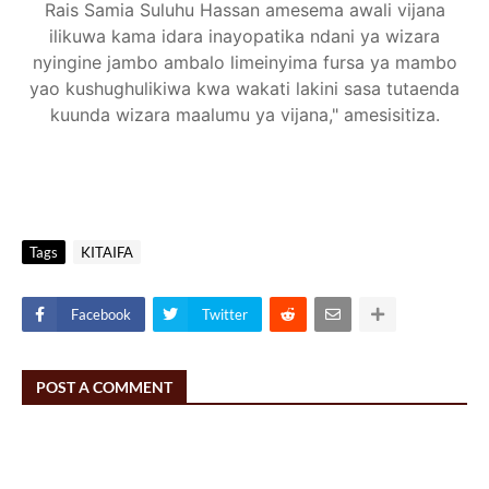
Rais Samia Suluhu Hassan amesema awali vijana
ilikuwa kama idara inayopatika ndani ya wizara
nyingine jambo ambalo limeinyima fursa ya mambo
yao kushughulikiwa kwa wakati lakini sasa tutaenda
kuunda wizara maalumu ya vijana," amesisitiza.
Tags
KITAIFA
Facebook
Twitter
POST A COMMENT