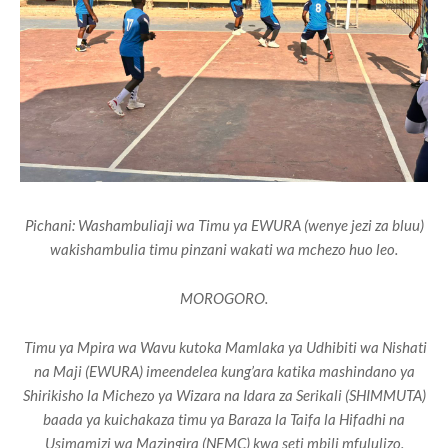
Pichani: Washambuliaji wa Timu ya EWURA (wenye jezi za bluu)
wakishambulia timu pinzani wakati wa mchezo huo leo.
MOROGORO.
Timu ya Mpira wa Wavu kutoka Mamlaka ya Udhibiti wa Nishati
na Maji (EWURA) imeendelea kung’ara katika mashindano ya
Shirikisho la Michezo ya Wizara na Idara za Serikali (SHIMMUTA)
baada ya kuichakaza timu ya Baraza la Taifa la Hifadhi na
Usimamizi wa Mazingira (NEMC) kwa seti mbili mfululizo.