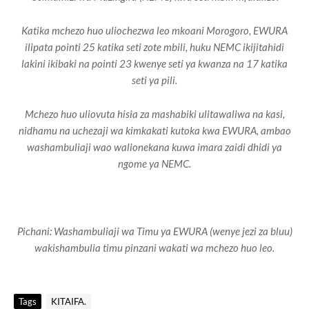
Katika mchezo huo uliochezwa leo mkoani Morogoro, EWURA
ilipata pointi 25 katika seti zote mbili, huku NEMC ikijitahidi
lakini ikibaki na pointi 23 kwenye seti ya kwanza na 17 katika
seti ya pili.
Mchezo huo uliovuta hisia za mashabiki ulitawaliwa na kasi,
nidhamu na uchezaji wa kimkakati kutoka kwa EWURA, ambao
washambuliaji wao walionekana kuwa imara zaidi dhidi ya
ngome ya NEMC.
Pichani: Washambuliaji wa Timu ya EWURA (wenye jezi za bluu)
wakishambulia timu pinzani wakati wa mchezo huo leo.
Tags
KITAIFA.