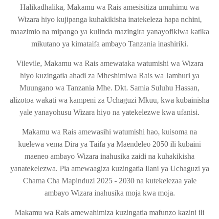
Halikadhalika, Makamu wa Rais amesisitiza umuhimu wa
Wizara hiyo kujipanga kuhakikisha inatekeleza hapa nchini,
maazimio na mipango ya kulinda mazingira yanayofikiwa katika
mikutano ya kimataifa ambayo Tanzania inashiriki.
Vilevile, Makamu wa Rais amewataka watumishi wa Wizara
hiyo kuzingatia ahadi za Mheshimiwa Rais wa Jamhuri ya
Muungano wa Tanzania Mhe. Dkt. Samia Suluhu Hassan,
alizotoa wakati wa kampeni za Uchaguzi Mkuu, kwa kubainisha
yale yanayohusu Wizara hiyo na yatekelezwe kwa ufanisi.
Makamu wa Rais amewasihi watumishi hao, kuisoma na
kuelewa vema Dira ya Taifa ya Maendeleo 2050 ili kubaini
maeneo ambayo Wizara inahusika zaidi na kuhakikisha
yanatekelezwa. Pia amewaagiza kuzingatia Ilani ya Uchaguzi ya
Chama Cha Mapinduzi 2025 - 2030 na kutekelezaa yale
ambayo Wizara inahusika moja kwa moja.
Makamu wa Rais amewahimiza kuzingatia mafunzo kazini ili