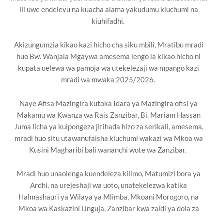
ili uwe endelevu na kuacha alama yakudumu kiuchumi na
kiuhifadhi.
Akizungumzia kikao kazi hicho cha siku mbili, Mratibu mradi
huo Bw. Wanjala Mgaywa amesema lengo la kikao hicho ni
kupata uelewa wa pamoja wa utekelezaji wa mpango kazi
mradi wa mwaka 2025/2026.
Naye Afisa Mazingira kutoka Idara ya Mazingira ofisi ya
Makamu wa Kwanza wa Rais Zanzibar, Bi. Mariam Hassan
Juma licha ya kuipongeza jitihada hizo za serikali, amesema,
mradi huo situ utawanufaisha kiuchumi wakazi wa Mkoa wa
Kusini Magharibi bali wananchi wote wa Zanzibar.
Mradi huo unaolenga kuendeleza kilimo, Matumizi bora ya
Ardhi, na urejeshaji wa uoto, unatekelezwa katika
Halmashauri ya Wilaya ya Mlimba, Mkoani Morogoro, na
Mkoa wa Kaskazini Unguja, Zanzibar kwa zaidi ya dola za