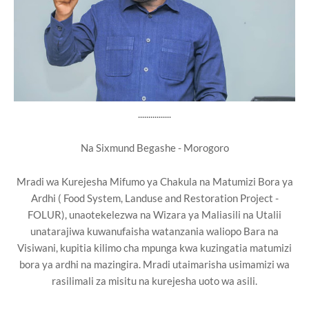
................
Na Sixmund Begashe - Morogoro
Mradi wa Kurejesha Mifumo ya Chakula na Matumizi Bora ya
Ardhi ( Food System, Landuse and Restoration Project -
FOLUR), unaotekelezwa na Wizara ya Maliasili na Utalii
unatarajiwa kuwanufaisha watanzania waliopo Bara na
Visiwani, kupitia kilimo cha mpunga kwa kuzingatia matumizi
bora ya ardhi na mazingira. Mradi utaimarisha usimamizi wa
rasilimali za misitu na kurejesha uoto wa asili.