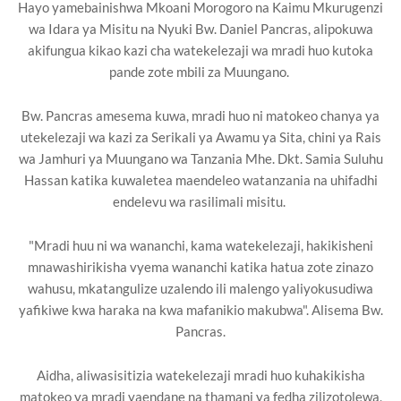
Hayo yamebainishwa Mkoani Morogoro na Kaimu Mkurugenzi
wa Idara ya Misitu na Nyuki Bw. Daniel Pancras, alipokuwa
akifungua kikao kazi cha watekelezaji wa mradi huo kutoka
pande zote mbili za Muungano.
Bw. Pancras amesema kuwa, mradi huo ni matokeo chanya ya
utekelezaji wa kazi za Serikali ya Awamu ya Sita, chini ya Rais
wa Jamhuri ya Muungano wa Tanzania Mhe. Dkt. Samia Suluhu
Hassan katika kuwaletea maendeleo watanzania na uhifadhi
endelevu wa rasilimali misitu.
"Mradi huu ni wa wananchi, kama watekelezaji, hakikisheni
mnawashirikisha vyema wananchi katika hatua zote zinazo
wahusu, mkatangulize uzalendo ili malengo yaliyokusudiwa
yafikiwe kwa haraka na kwa mafanikio makubwa". Alisema Bw.
Pancras.
Aidha, aliwasisitizia watekelezaji mradi huo kuhakikisha
matokeo ya mradi yaendane na thamani ya fedha zilizotolewa,