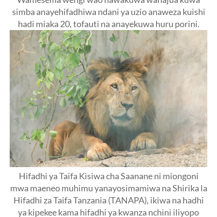
simba anayehifadhiwa ndani ya uzio anaweza kuishi
hadi miaka 20, tofauti na anayekuwa huru porini.
Hifadhi ya Taifa Kisiwa cha Saanane ni miongoni
mwa maeneo muhimu yanayosimamiwa na Shirika la
Hifadhi za Taifa Tanzania (TANAPA), ikiwa na hadhi
ya kipekee kama hifadhi ya kwanza nchini iliyopo