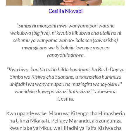
Cesilia Nkwabi
“Simba ni miongoni mwa wanyamapori watano
wakubwa (big five), ni kivutio kikubwa cha utalii na ni
sehemu ya wanyama wanao- balance (sawazisha)
mwingiliano wa kiikolojia kwenye maeneo
yanayohifadhiwa.
“Kwa hiyo, kupitia tukio hili la kuadhimisha Birth Day ya
Simba wa Kisiwa cha Saanane, tunaendelea kuhimiza
uhifadhi wa wanyamapori na mazingira wanayoishi ili
waendelee kuwepo vizazi hata vizazi,”
amesema
Cesilia.
Kwa upande wake, Mkuu wa Kitengo cha Himasheria
na Ulinzi Mkakati, Pellagy Marandu, akizungumza
kwa niaba ya Mkuu wa Hifadhi ya Taifa Kisiwa cha