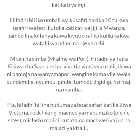
katikati ya mji.
Hifadhi hii iko umbali wa kusafiri dakika 10 tu kwa
usafiri wa boti kutoka katikati ya jiji la Mwanza,
jambo linaloifanya kuwa kivutio rahisi kufikika kwa
watalii wa ndani na nje ya nchi.
Mbali na simba (Mfalme wa Pori), Hifadhi ya Taifa
Kisiwa cha Saanane ina vivutio vingi vya utalii, ikiwa
ni pamoja na wanyamapori wengine kama vile swala,
pundamilia, nyumbu, pimbi, tumbili, digidigi, fisi maji
na mamba.
Pia, hifadhi hii ina huduma za boat safari katika Ziwa
Victoria, rock hiking, maeneo ya mapumziko (picnic
sites), michezo majini, kutazama machweo ya jua na
malazi ya kitalii.