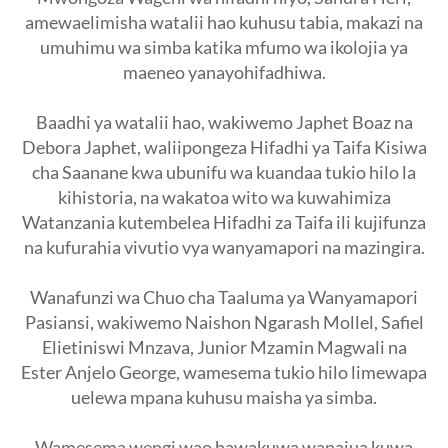
amewaelimisha watalii hao kuhusu tabia, makazi na
umuhimu wa simba katika mfumo wa ikolojia ya
maeneo yanayohifadhiwa.
Baadhi ya watalii hao, wakiwemo Japhet Boaz na
Debora Japhet, waliipongeza Hifadhi ya Taifa Kisiwa
cha Saanane kwa ubunifu wa kuandaa tukio hilo la
kihistoria, na wakatoa wito wa kuwahimiza
Watanzania kutembelea Hifadhi za Taifa ili kujifunza
na kufurahia vivutio vya wanyamapori na mazingira.
Wanafunzi wa Chuo cha Taaluma ya Wanyamapori
Pasiansi, wakiwemo Naishon Ngarash Mollel, Safiel
Elietiniswi Mnzava, Junior Mzamin Magwali na
Ester Anjelo George, wamesema tukio hilo limewapa
uelewa mpana kuhusu maisha ya simba.
Wamesema wengi wao hawakuwa wanajua kuwa