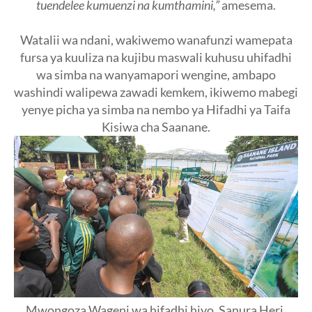
tuendelee kumuenzi na kumthamini,”
amesema.
Watalii wa ndani, wakiwemo wanafunzi wamepata
fursa ya kuuliza na kujibu maswali kuhusu uhifadhi
wa simba na wanyamapori wengine, ambapo
washindi walipewa zawadi kemkem, ikiwemo mabegi
yenye picha ya simba na nembo ya Hifadhi ya Taifa
Kisiwa cha Saanane.
Mwongoza Wageni wa hifadhi hiyo, Sanura Heri,