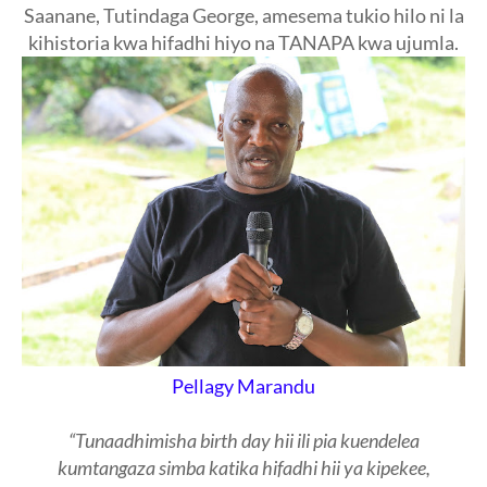
Saanane, Tutindaga George, amesema tukio hilo ni la
kihistoria kwa hifadhi hiyo na TANAPA kwa ujumla.
Pellagy Marandu
“Tunaadhimisha birth day hii ili pia kuendelea
kumtangaza simba katika hifadhi hii ya kipekee,