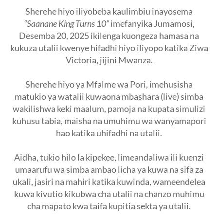
Sherehe hiyo iliyobeba kaulimbiu inayosema
“Saanane King Turns 10”
imefanyika Jumamosi,
Desemba 20, 2025 ikilenga kuongeza hamasa na
kukuza utalii kwenye hifadhi hiyo iliyopo katika Ziwa
Victoria, jijini Mwanza.
Sherehe hiyo ya Mfalme wa Pori, imehusisha
matukio ya watalii kuwaona mbashara (live) simba
wakilishwa keki maalum, pamoja na kupata simulizi
kuhusu tabia, maisha na umuhimu wa wanyamapori
hao katika uhifadhi na utalii.
Aidha, tukio hilo la kipekee, limeandaliwa ili kuenzi
umaarufu wa simba ambao licha ya kuwa na sifa za
ukali, jasiri na mahiri katika kuwinda, wameendelea
kuwa kivutio kikubwa cha utalii na chanzo muhimu
cha mapato kwa taifa kupitia sekta ya utalii.