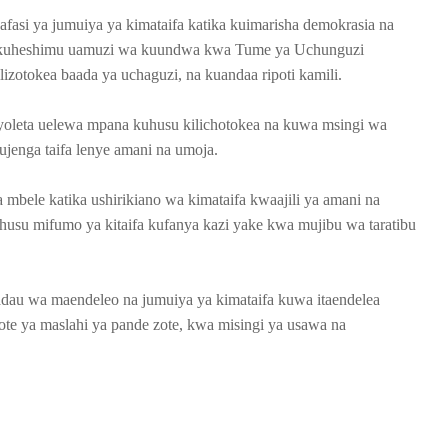
afasi ya jumuiya ya kimataifa katika kuimarisha demokrasia na
pia kuheshimu uamuzi wa kuundwa kwa Tume ya Uchunguzi
izotokea baada ya uchaguzi, na kuandaa ripoti kamili.
ayoleta uelewa mpana kuhusu kilichotokea na kuwa msingi wa
ujenga taifa lenye amani na umoja.
 mbele katika ushirikiano wa kimataifa kwaajili ya amani na
usu mifumo ya kitaifa kufanya kazi yake kwa mujibu wa taratibu
adau wa maendeleo na jumuiya ya kimataifa kuwa itaendelea
yote ya maslahi ya pande zote, kwa misingi ya usawa na