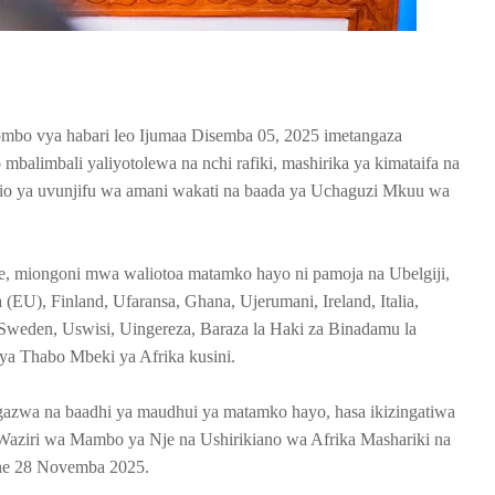
yombo vya habari leo Ijumaa Disemba 05, 2025 imetangaza
mbalimbali yaliyotolewa na nchi rafiki, mashirika ya kimataifa na
kio ya uvunjifu wa amani wakati na baada ya Uchaguzi Mkuu wa
e, miongoni mwa waliotoa matamko hayo ni pamoja na Ubelgiji,
), Finland, Ufaransa, Ghana, Ujerumani, Ireland, Italia,
 Sweden, Uswisi, Uingereza, Baraza la Haki za Binadamu la
ya Thabo Mbeki ya Afrika kusini.
ngazwa na baadhi ya maudhui ya matamko hayo, hasa ikizingatiwa
Waziri wa Mambo ya Nje na Ushirikiano wa Afrika Mashariki na
ehe 28 Novemba 2025.