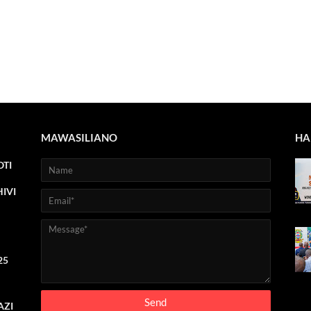
MAWASILIANO
HA
TI
IVI
25
AZI