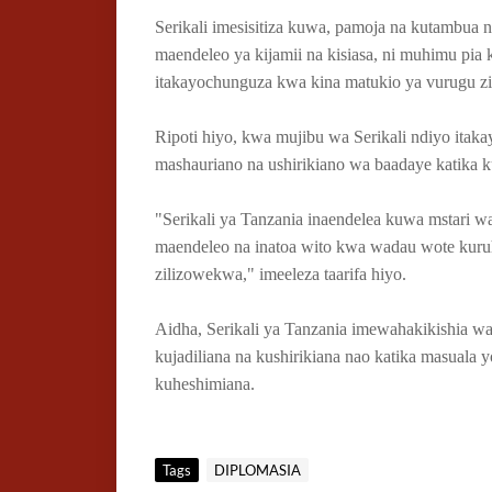
Serikali imesisitiza kuwa, pamoja na kutambua n
maendeleo ya kijamii na kisiasa, ni muhimu 
itakayochunguza kwa kina matukio ya vurugu zil
Ripoti hiyo, kwa mujibu wa Serikali ndiyo itak
mashauriano na ushirikiano wa baadaye katika k
"Serikali ya Tanzania inaendelea kuwa mstari wa
maendeleo na inatoa wito kwa wadau wote kuruh
zilizowekwa," imeeleza taarifa hiyo.
Aidha, Serikali ya Tanzania imewahakikishia w
kujadiliana na kushirikiana nao katika masuala 
kuheshimiana.
Tags
DIPLOMASIA