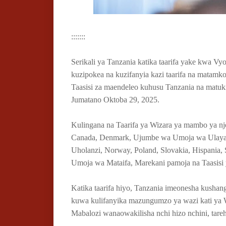
:::::::
Serikali ya Tanzania katika taarifa yake kwa V
kuzipokea na kuzifanyia kazi taarifa na matamko 
Taasisi za maendeleo kuhusu Tanzania na matu
Jumatano Oktoba 29, 2025.
Kulingana na Taarifa ya Wizara ya mambo ya nj
Canada, Denmark, Ujumbe wa Umoja wa Ulaya (EU
Uholanzi, Norway, Poland, Slovakia, Hispania,
Umoja wa Mataifa, Marekani pamoja na Taasisi 
Katika taarifa hiyo, Tanzania imeonesha kusha
kuwa kulifanyika mazungumzo ya wazi kati ya 
Mabalozi wanaowakilisha nchi hizo nchini, tar