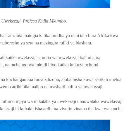
Uwekezaji, Profesa Kitila Mkumbo.
a Tanzania inaingia katika orodha ya nchi tatu bora Afrika kwa
aboresho ya sera na mazingira rafiki ya biashara.
ali katika uwekezaji si uraia wa mwekezaji bali ni ajira
na, na mchango wa miradi hiyo katika kukuza uchumi.
a kuchangamkia fursa zilizopo, akibainisha kuwa serikali imetoa
mo ardhi bila malipo na masharti nafuu ya uwekezaji.
ha mfumo mpya wa mikataba ya uwekezaji unaowataka wawekezaji
elezaji ili kuhakikisha ardhi na vivutio vinatoa tija kwa wananchi.