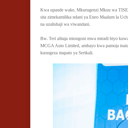
Kwa upande wake, Mkurugenzi Mkuu wa TISEZA,
sita zimekamilika ndani ya Eneo Maalum la Uch
na uzalishaji wa viwandani.
Bw. Teri alitaja miongoni mwa miradi hiyo kuwa
MCGA Auto Limited, ambayo kwa pamoja inataraj
kuongeza mapato ya Serikali.