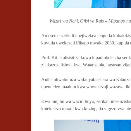
Waziri wa Nchi, Ofisi ya Rais – Mipango na 
Amesema serikali imejiwekea lengo la kuhakikish
kuvutia uwekezaji ifikapo mwaka 2030, kupitia m
Prof. Kitila alisisitiza kuwa kipaumbele cha serik
zitakazozalishwa kwa Watanzania, hususan vija
Aidha aliwahimiza wafanyabiashara wa Kitanzani
upendeleo maalum kwa wawekezaji wazawa ikiwe
Kwa mujibu wa waziri huyo, serikali imeanzis
kutekeleza miradi kwa kuzingatia vigezo vya utek