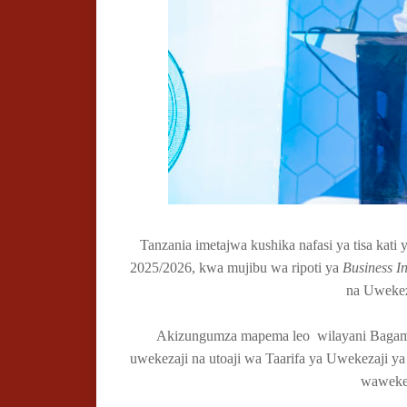
Tanzania imetajwa kushika nafasi ya tisa kat
2025/2026, kwa mujibu wa ripoti ya
Business In
na Uwekez
Akizungumza mapema leo wilayani Bagamoyo
uwekezaji na utoaji wa Taarifa ya Uwekezaji ya 
wawekez