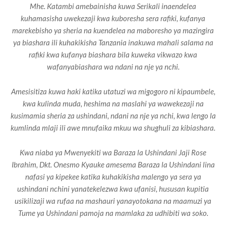
Mhe. Katambi amebainisha kuwa Serikali inaendelea
kuhamasisha uwekezaji kwa kuboresha sera rafiki, kufanya
marekebisho ya sheria na kuendelea na maboresho ya mazingira
ya biashara ili kuhakikisha Tanzania inakuwa mahali salama na
rafiki kwa kufanya biashara bila kuweka vikwazo kwa
wafanyabiashara wa ndani na nje ya nchi.
Amesisitiza kuwa haki katika utatuzi wa migogoro ni kipaumbele,
kwa kulinda muda, heshima na maslahi ya wawekezaji na
kusimamia sheria za ushindani, ndani na nje ya nchi, kwa lengo la
kumlinda mlaji ili awe mnufaika mkuu wa shughuli za kibiashara.
Kwa niaba ya Mwenyekiti wa Baraza la Ushindani Jaji Rose
Ibrahim, Dkt. Onesmo Kyauke amesema Baraza la Ushindani lina
nafasi ya kipekee katika kuhakikisha malengo ya sera ya
ushindani nchini yanatekelezwa kwa ufanisi, hususan kupitia
usikilizaji wa rufaa na mashauri yanayotokana na maamuzi ya
Tume ya Ushindani pamoja na mamlaka za udhibiti wa soko.