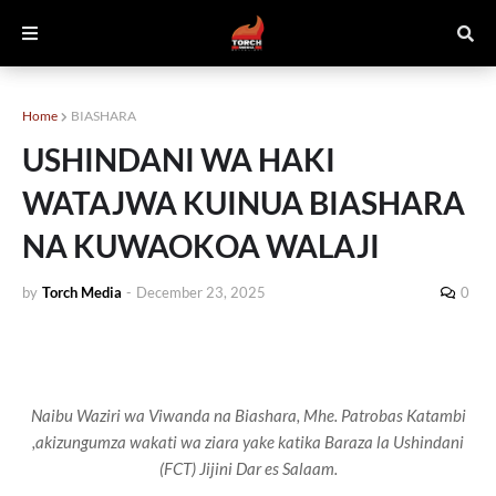
Home
BIASHARA
USHINDANI WA HAKI
WATAJWA KUINUA BIASHARA
NA KUWAOKOA WALAJI
by
Torch Media
-
December 23, 2025
0
Naibu Waziri wa Viwanda na Biashara, Mhe. Patrobas Katambi
,akizungumza wakati wa ziara yake katika Baraza la Ushindani
(FCT) Jijini Dar es Salaam.