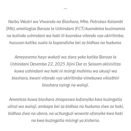
....
Naibu Waziri wa Viwanda na Biashara, Mhe. Patrobas Katambi
(Mb), ameliagiza Baraza la Ushindani (FCT) kuendelea kusimamia
na kulinda ushindani wa haki ili kuondoa vitendo vya ukiritimba,
hususan katika suala la kupandisha bei za bidhaa na huduma.
Ameyasema hayo wakati wa ziara yake katika Baraza la
Ushindani Desemba 22, 2025 Jijini Dar es Salaam akisisitiza
kuwa ushindani wa haki ni msingi muhimu wa ukuaji wa
biashara, kwani vitendo vya ukiritimba vimekuwa vikiathiri
biashara nyingi na walaji.
Ameeleza kuwa biashara zinapaswa kufanyika kwa kuzingatia
ulinzi wa walaji, ambapo bei za bidhaa na huduma ziwe za haki,
bidhaa ziwe na ubora, na uchunguzi wowote ufanyike kwa haki
na kwa kuzingatia misingi ya kisheria.