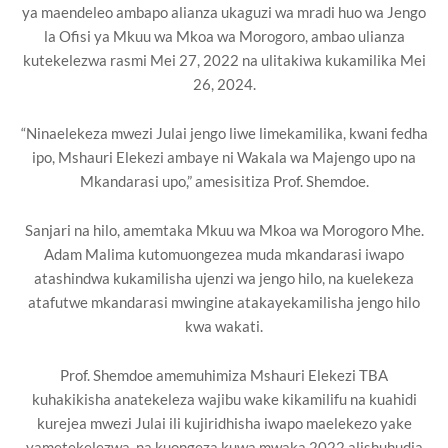
ya maendeleo ambapo alianza ukaguzi wa mradi huo wa Jengo
la Ofisi ya Mkuu wa Mkoa wa Morogoro, ambao ulianza
kutekelezwa rasmi Mei 27, 2022 na ulitakiwa kukamilika Mei
26, 2024.
“Ninaelekeza mwezi Julai jengo liwe limekamilika, kwani fedha
ipo, Mshauri Elekezi ambaye ni Wakala wa Majengo upo na
Mkandarasi upo,” amesisitiza Prof. Shemdoe.
Sanjari na hilo, amemtaka Mkuu wa Mkoa wa Morogoro Mhe.
Adam Malima kutomuongezea muda mkandarasi iwapo
atashindwa kukamilisha ujenzi wa jengo hilo, na kuelekeza
atafutwe mkandarasi mwingine atakayekamilisha jengo hilo
kwa wakati.
Prof. Shemdoe amemuhimiza Mshauri Elekezi TBA
kuhakikisha anatekeleza wajibu wake kikamilifu na kuahidi
kurejea mwezi Julai ili kujiridhisha iwapo maelekezo yake
yametekelezwa, na kuongeza kuwa mwaka 2022 alishuhudia