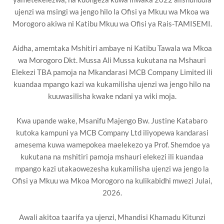
ujenzi wa msingi wa jengo hilo la Ofisi ya Mkuu wa Mkoa wa
Morogoro akiwa ni Katibu Mkuu wa Ofisi ya Rais-TAMISEMI.
Aidha, amemtaka Mshitiri ambaye ni Katibu Tawala wa Mkoa
wa Morogoro Dkt. Mussa Ali Mussa kukutana na Mshauri
Elekezi TBA pamoja na Mkandarasi MCB Company Limited ili
kuandaa mpango kazi wa kukamilisha ujenzi wa jengo hilo na
kuuwasilisha kwake ndani ya wiki moja.
Kwa upande wake, Msanifu Majengo Bw. Justine Katabaro
kutoka kampuni ya MCB Company Ltd iliyopewa kandarasi
amesema kuwa wamepokea maelekezo ya Prof. Shemdoe ya
kukutana na mshitiri pamoja mshauri elekezi ili kuandaa
mpango kazi utakaowezesha kukamilisha ujenzi wa jengo la
Ofisi ya Mkuu wa Mkoa Morogoro na kulikabidhi mwezi Julai,
2026.
Awali akitoa taarifa ya ujenzi, Mhandisi Khamadu Kitunzi