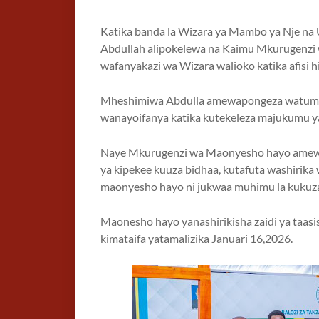
Katika banda la Wizara ya Mambo ya Nje na
Abdullah alipokelewa na Kaimu Mkurugenzi w
wafanyakazi wa Wizara walioko katika afisi h
Mheshimiwa Abdulla amewapongeza watumishi
wanayoifanya katika kutekeleza majukumu y
Naye Mkurugenzi wa Maonyesho hayo amewat
ya kipekee kuuza bidhaa, kutafuta washirik
maonyesho hayo ni jukwaa muhimu la kukuza s
Maonesho hayo yanashirikisha zaidi ya taasis
kimataifa yatamalizika Januari 16,2026.