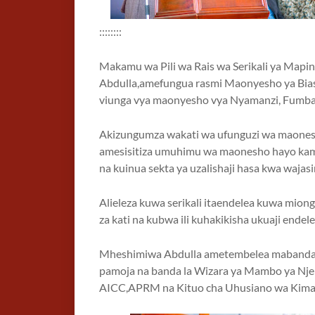
::::::::
Makamu wa Pili wa Rais wa Serikali ya Map
Abdulla,amefungua rasmi Maonyesho ya Biash
viunga vya maonyesho vya Nyamanzi, Fumba 
Akizungumza wakati wa ufunguzi wa maones
amesisitiza umuhimu wa maonesho hayo kama
na kuinua sekta ya uzalishaji hasa kwa wajasi
Alieleza kuwa serikali itaendelea kuwa mi
za kati na kubwa ili kuhakikisha ukuaji ende
Mheshimiwa Abdulla ametembelea mabanda mb
pamoja na banda la Wizara ya Mambo ya Nje n
AICC,APRM na Kituo cha Uhusiano wa Kimata