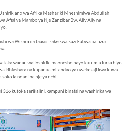
 Ushirikiano wa Afrika Mashariki Mheshimiwa Abdullah
a Afisi ya Mambo ya Nje Zanzibar Bw. Ally Ally na
iyo.
 wa Wizara na taasisi zake kwa kazi kubwa na nzuri
ao.
aka wadau walioshiriki maonesho hayo kutumia fursa hiyo
a wa kibiashara na kupanua mitandao ya uwekezaji kwa kuwa
oko la ndani na nje ya nchi.
i 316 kutoka serikalini, kampuni binafsi na washirika wa