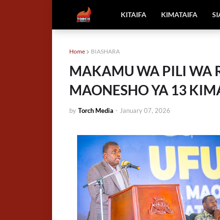
KITAIFA
KIMATAIFA
S
Home
BIASHARA
MAKAMU WA PILI WA 
MAONESHO YA 13 KIMA
by
Torch Media
-
January 07, 2026