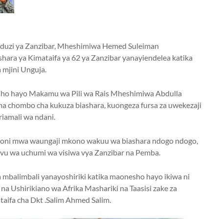
induzi ya Zanzibar, Mheshimiwa Hemed Suleiman
ara ya Kimataifa ya 62 ya Zanzibar yanayiendelea katika
mjini Unguja.
ho hayo Makamu wa Pili wa Rais Mheshimiwa Abdulla
 chombo cha kukuza biashara, kuongeza fursa za uwekezaji
riamali wa ndani.
ongoni mwa waungaji mkono wakuu wa biashara ndogo ndogo,
levu wa uchumi wa visiwa vya Zanzibar na Pemba.
alimbali yanayoshiriki katika maonesho hayo ikiwa ni
a Ushirikiano wa Afrika Mashariki na Taasisi zake za
ifa cha Dkt .Salim Ahmed Salim.