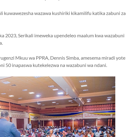
li kuwawezesha wazawa kushiriki kikamilifu katika zabuni za
ka 2023, Serikali imeweka upendeleo maalum kwa wazabuni
a.
ugenzi Mkuu wa PPRA, Dennis Simba, amesema miradi yote
ilioni 50 inapaswa kutekelezwa na wazabuni wa ndani.