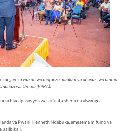
Akizungumza wakati wa mafunzo maalum ya ununuzi wa umma
 Ununuzi wa Umma (PPRA).
rsa hiyo ipasavyo kwa kufuata sheria na viwango
anda ya Pwani, Kenneth Ndebuka, amesema mifumo ya
uajibikaji.