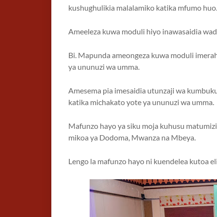
kushughulikia malalamiko katika mfumo huo
Ameeleza kuwa moduli hiyo inawasaidia wadau
Bi. Mapunda ameongeza kuwa moduli imerahi
ya ununuzi wa umma.
Amesema pia imesaidia utunzaji wa kumbukum
katika michakato yote ya ununuzi wa umma.
Mafunzo hayo ya siku moja kuhusu matumizi
mikoa ya Dodoma, Mwanza na Mbeya.
Lengo la mafunzo hayo ni kuendelea kutoa 