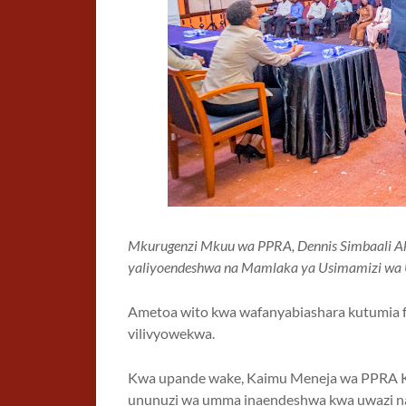
Mkurugenzi Mkuu wa PPRA, Dennis Simbaali 
yaliyoendeshwa na Mamlaka ya Usimamizi wa
Ametoa wito kwa wafanyabiashara kutumia fu
vilivyowekwa.
Kwa upande wake, Kaimu Meneja wa PPRA K
ununuzi wa umma inaendeshwa kwa uwazi na 