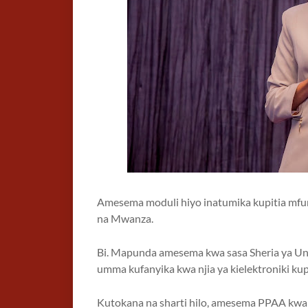
Amesema moduli hiyo inatumika kupitia mfu
na Mwanza.
Bi. Mapunda amesema kwa sasa Sheria ya Un
umma kufanyika kwa njia ya kielektroniki ku
Kutokana na sharti hilo, amesema PPAA kwa