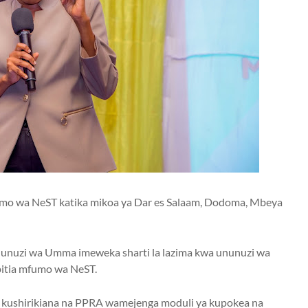
mo wa NeST katika mikoa ya Dar es Salaam, Dodoma, Mbeya
unuzi wa Umma imeweka sharti la lazima kwa ununuzi wa
pitia mfumo wa NeST.
 kushirikiana na PPRA wamejenga moduli ya kupokea na