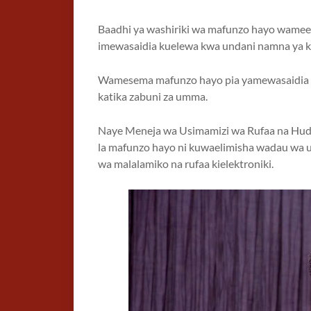
Baadhi ya washiriki wa mafunzo hayo wameel
imewasaidia kuelewa kwa undani namna ya kush
Wamesema mafunzo hayo pia yamewasaidia k
katika zabuni za umma.
Naye Meneja wa Usimamizi wa Rufaa na Hudu
la mafunzo hayo ni kuwaelimisha wadau wa 
wa malalamiko na rufaa kielektroniki.