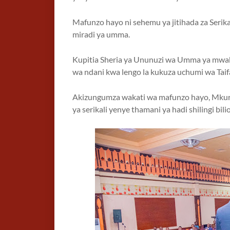
Mafunzo hayo ni sehemu ya jitihada za Serika
miradi ya umma.
Kupitia Sheria ya Ununuzi wa Umma ya mwa
wa ndani kwa lengo la kukuza uchumi wa Taif
Akizungumza wakati wa mafunzo hayo, Mkur
ya serikali yenye thamani ya hadi shilingi b