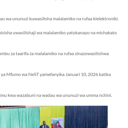
.
 wa ununuzi kuwasilisha malalamiko na rufaa kielektroniki.
sisha uwasilishaji wa malalamiko yatokanayo na michakato
bu za taarifa za malalamiko na rufaa zinazowasilishwa
 ya Mfumo wa NeST yamefanyika Januari 10, 2026 katika
elimu kwa wazabuni na wadau wa ununuzi wa umma nchini.