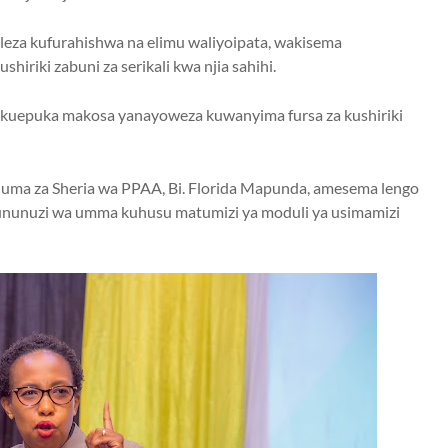
eza kufurahishwa na elimu waliyoipata, wakisema
iriki zabuni za serikali kwa njia sahihi.
uepuka makosa yanayoweza kuwanyima fursa za kushiriki
ma za Sheria wa PPAA, Bi. Florida Mapunda, amesema lengo
ununuzi wa umma kuhusu matumizi ya moduli ya usimamizi