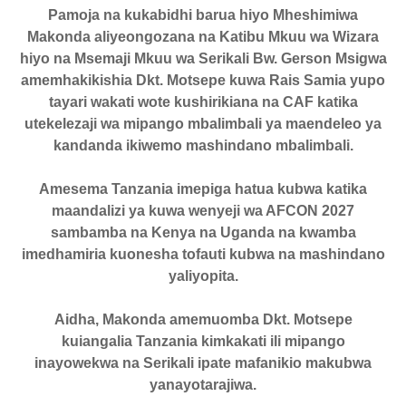
Pamoja na kukabidhi barua hiyo Mheshimiwa
Makonda aliyeongozana na Katibu Mkuu wa Wizara
hiyo na Msemaji Mkuu wa Serikali Bw. Gerson Msigwa
amemhakikishia Dkt. Motsepe kuwa Rais Samia yupo
tayari wakati wote kushirikiana na CAF katika
utekelezaji wa mipango mbalimbali ya maendeleo ya
kandanda ikiwemo mashindano mbalimbali.
Amesema Tanzania imepiga hatua kubwa katika
maandalizi ya kuwa wenyeji wa AFCON 2027
sambamba na Kenya na Uganda na kwamba
imedhamiria kuonesha tofauti kubwa na mashindano
yaliyopita.
Aidha, Makonda amemuomba Dkt. Motsepe
kuiangalia Tanzania kimkakati ili mipango
inayowekwa na Serikali ipate mafanikio makubwa
yanayotarajiwa.