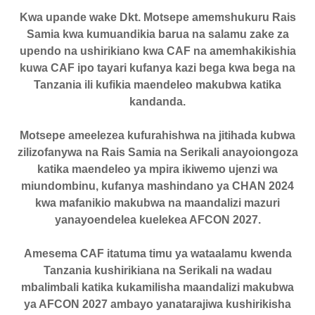
Kwa upande wake Dkt. Motsepe amemshukuru Rais
Samia kwa kumuandikia barua na salamu zake za
upendo na ushirikiano kwa CAF na amemhakikishia
kuwa CAF ipo tayari kufanya kazi bega kwa bega na
Tanzania ili kufikia maendeleo makubwa katika
kandanda.
Motsepe ameelezea kufurahishwa na jitihada kubwa
zilizofanywa na Rais Samia na Serikali anayoiongoza
katika maendeleo ya mpira ikiwemo ujenzi wa
miundombinu, kufanya mashindano ya CHAN 2024
kwa mafanikio makubwa na maandalizi mazuri
yanayoendelea kuelekea AFCON 2027.
Amesema CAF itatuma timu ya wataalamu kwenda
Tanzania kushirikiana na Serikali na wadau
mbalimbali katika kukamilisha maandalizi makubwa
ya AFCON 2027 ambayo yanatarajiwa kushirikisha