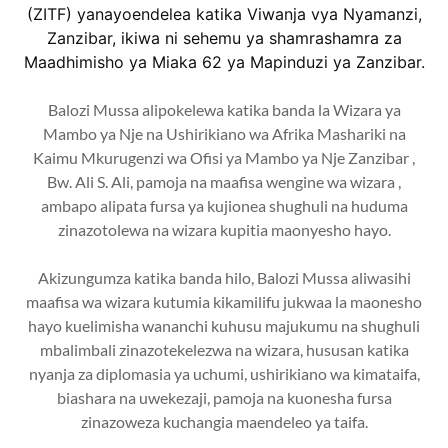
(ZITF) yanayoendelea katika Viwanja vya Nyamanzi,
Zanzibar, ikiwa ni sehemu ya shamrashamra za
Maadhimisho ya Miaka 62 ya Mapinduzi ya Zanzibar.
Balozi Mussa alipokelewa katika banda la Wizara ya
Mambo ya Nje na Ushirikiano wa Afrika Mashariki na
Kaimu Mkurugenzi wa Ofisi ya Mambo ya Nje Zanzibar ,
Bw. Ali S. Ali, pamoja na maafisa wengine wa wizara ,
ambapo alipata fursa ya kujionea shughuli na huduma
zinazotolewa na wizara kupitia maonyesho hayo.
Akizungumza katika banda hilo, Balozi Mussa aliwasihi
maafisa wa wizara kutumia kikamilifu jukwaa la maonesho
hayo kuelimisha wananchi kuhusu majukumu na shughuli
mbalimbali zinazotekelezwa na wizara, hususan katika
nyanja za diplomasia ya uchumi, ushirikiano wa kimataifa,
biashara na uwekezaji, pamoja na kuonesha fursa
zinazoweza kuchangia maendeleo ya taifa.