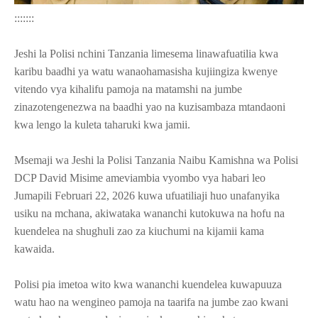
:::::::
Jeshi la Polisi nchini Tanzania limesema linawafuatilia kwa
karibu baadhi ya watu wanaohamasisha kujiingiza kwenye
vitendo vya kihalifu pamoja na matamshi na jumbe
zinazotengenezwa na baadhi yao na kuzisambaza mtandaoni
kwa lengo la kuleta taharuki kwa jamii.
Msemaji wa Jeshi la Polisi Tanzania Naibu Kamishna wa Polisi
DCP David Misime ameviambia vyombo vya habari leo
Jumapili Februari 22, 2026 kuwa ufuatiliaji huo unafanyika
usiku na mchana, akiwataka wananchi kutokuwa na hofu na
kuendelea na shughuli zao za kiuchumi na kijamii kama
kawaida.
Polisi pia imetoa wito kwa wananchi kuendelea kuwapuuza
watu hao na wengineo pamoja na taarifa na jumbe zao kwani