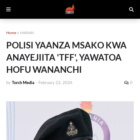
Home
HABARI
POLISI YAANZA MSAKO KWA
ANAYEJIITA 'TFF', YAWATOA
HOFU WANANCHI
by
Torch Media
-
February 22, 2026
0