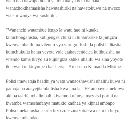
watu hao hawapo ndani ya mipaka ya nchi na hata
wanachokihamasisha hawatashiriki na hawatokuwa na uwezo
wala mwanya wa kushiriki.
"Wananchi watambue lengo la watu hao ni kutaka
kutuchonganisha, kutujengea chuki ili tuhamasike kujiingiza
kwenye uhalifu na vitendo vya vurugu. Jeshi la polisi halitasita
kumchukulia hatua yeyote yule atakayeendelea kujihusisha na
vitendo kama hivyo au kujiingiza katika uhalifu wa aina yoyote
ile kwani ni kinyume cha sheria." Amesema Kamanda Misime.
Polisi imewataja baadhi ya watu wanaoshawishi uhalifu kuwa ni
pamoja na anayejitambulisha kwa jina la TFF ambaye amekuwa
akitoa taarifa mbalimbali ikiwemo kufanya mazoezi porini na
kwamba wameshafanya matukio kadhaa ya kijinai ambapo
Polisi imekanusha taarifa hizo zote zinazotolewa na mtu huyo
kwenye mitandao.